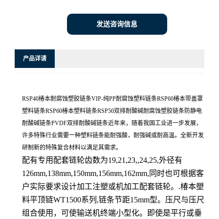
发送咨询信息
产品详请
RSP40椿本耐腐蚀塑胶链条VIP-纯PP耐腐蚀塑料链条RSP60椿本带盖罩
塑料链条RSP60椿本塑料链条RSP50双排耐酸碱耐腐蚀塑胶链条防静电
耐酸碱链条PVDF双排耐酸碱链条近年来，随着我国工业进一步发展，
许多特殊行业需要一种塑料链条能耐强酸，耐强碱或耐高温。全新开发
研制新的特殊复合材料以满足其需求。
配有专用配套链轮齿数为19,21,23,,24,25,外径有
126mm,138mm,150mm,156mm,162mm,同时也可根据客
户实际要求设计加工注塑或机加工配套链轮。.椿本塑
料平顶链WT1500系列,链条节距15mm型。压尺与压尺
组合使用，可使输送机终端小型化。即使是平行或垂