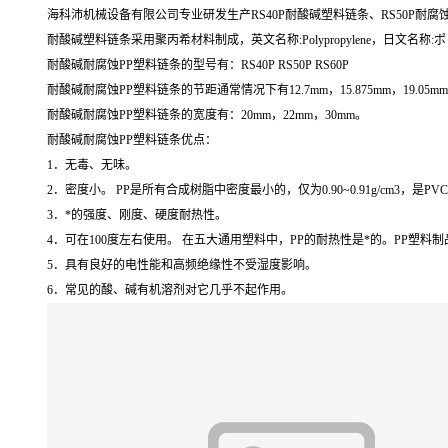
海科沛机械设备有限公司专业研发生产RS40P耐酸碱塑料链条、RS50P耐腐
耐酸碱塑料链条采用聚丙希材料制成，英文名称:Polypropylene，日文名称:ポ
耐酸碱耐腐蚀PP塑料链条的型号有：RS40P RS50P RS60P
耐酸碱耐腐蚀PP塑料链条的节距通常情况下有12.7mm，15.875mm，19.05m
耐酸碱耐腐蚀PP塑料链条的宽度有：20mm，22mm，30mm。
耐酸碱耐腐蚀PP塑料链条优点：
1．无毒、无味。
2．密度小。 PP是所有合成树脂中密度最小的，仅为0.90~0.91g/cm3
3．*的强度、刚度、硬度耐热性。
4．可在100度左右使用。 在五大通用塑料中，PP的耐热性是*的。PP塑料
5．具有良好的电性能和高频绝缘性不受湿度影响。
6．常见的酸、碱有机溶剂对它几乎不起作用。