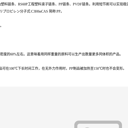
蚀塑料链条、RS60P工程塑料滚子链条、PP链条、PVDF链条。利用短节距可以实现
リプロピレン分子式:C3H6nCAS 简称:PP。
m。
，是PVC密度的60%左右。这意味着用同样重量的原料可以生产出数量更多同体积的产品。
制品可在100℃下长时间工作，在无外力作用时，PP制品被加热至150℃时也不会变形。