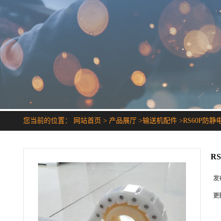
您当前的位置：
网站首页
>
产品展厅
>
输送机配件
>
RS60P防
R
发
更