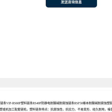
发送咨询信息
链条VIP-RS60P塑料链条RS40P防静电耐酸碱耐腐蚀链条RSP50椿本耐酸碱耐腐蚀塑胶链条
户实际要求设计加工注塑或机加工配套链轮。塑料链条特点：抗腐蚀性、抗拉力、不易变形、经久