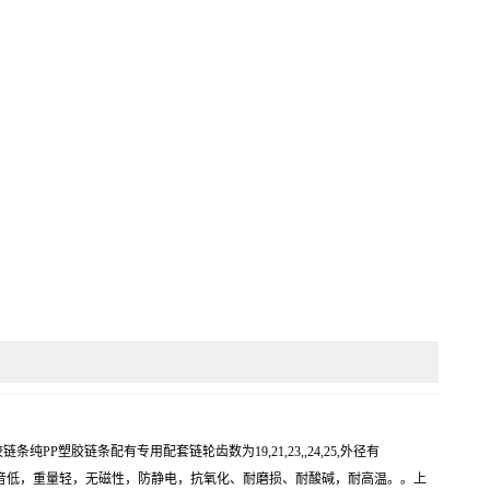
纯PP塑胶链条配有专用配套链轮齿数为19,21,23,,24,25,外径有
耐用，噪音低，重量轻，无磁性，防静电，抗氧化、耐磨损、耐酸碱，耐高温。。上