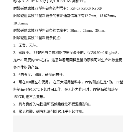
称:ポリプロピレン分子式:C3H6nCAS 简称:PP。
耐酸碱耐腐蚀PP塑料链条的型号有：RS40P RS50P RS60P
耐酸碱耐腐蚀PP塑料链条的节距通常情况下有12.7mm，15.875mm，
19.05mm。
耐酸碱耐腐蚀PP塑料链条的宽度有：20mm，22mm，30mm。
耐酸碱耐腐蚀PP塑料链条优点：
1．无毒、无味。
2．密度小。 PP是所有合成树脂中密度最小的，仅为0.90~0.91g/cm3，
是PVC密度的60%左右。这意味着用同样重量的原料可以生产出数量更
多同体积的产品。
3．*的强度、刚度、硬度耐热性。
4．可在100度左右使用。 在五大通用塑料中，PP的耐热性是*的。PP塑
料制品可在100℃下长时间工作，在无外力作用时，PP制品被加热至
150℃时也不会变形。
5．具有良好的电性能和高频绝缘性不受湿度影响。
6．常见的酸、碱有机溶剂对它几乎不起作用。