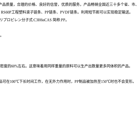
产品质量，合理的价格、良好的信誉，优质的服务，产品畅销全国近三十多个省、市
、RS60P工程塑料滚子链条、PP链条、PVDF链条。利用短节距可以实现稳定输送。
リプロピレン分子式:C3H6nCAS 简称:PP。
m。
，是PVC密度的60%左右。这意味着用同样重量的原料可以生产出数量更多同体积的产品。
制品可在100℃下长时间工作，在无外力作用时，PP制品被加热至150℃时也不会变形。