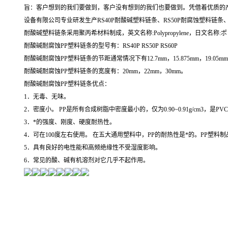
旨：客户想到的我们要做到，客户没有想到的我们也要做到。凭借着优质的
设备有限公司专业研发生产RS40P耐酸碱塑料链条、RS50P耐腐蚀塑料链条
耐酸碱塑料链条采用聚丙希材料制成，英文名称:Polypropylene，日文名称:ポ
耐酸碱耐腐蚀PP塑料链条的型号有：RS40P RS50P RS60P
耐酸碱耐腐蚀PP塑料链条的节距通常情况下有12.7mm，15.875mm，19.05m
耐酸碱耐腐蚀PP塑料链条的宽度有：20mm，22mm，30mm。
耐酸碱耐腐蚀PP塑料链条优点：
1．无毒、无味。
2．密度小。 PP是所有合成树脂中密度最小的，仅为0.90~0.91g/cm3
3．*的强度、刚度、硬度耐热性。
4．可在100度左右使用。 在五大通用塑料中，PP的耐热性是*的。PP塑料
5．具有良好的电性能和高频绝缘性不受湿度影响。
6．常见的酸、碱有机溶剂对它几乎不起作用。