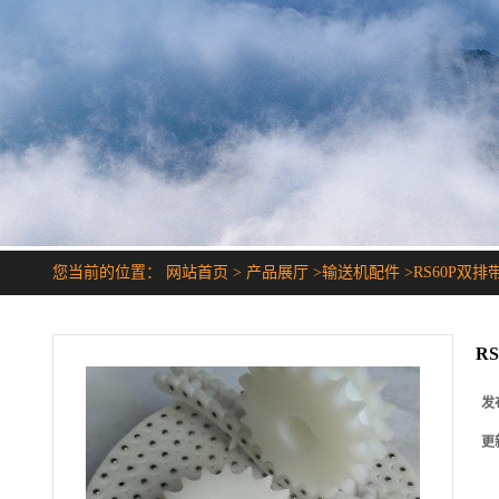
您当前的位置：
网站首页
>
产品展厅
>
输送机配件
>
RS60P双
R
发
更