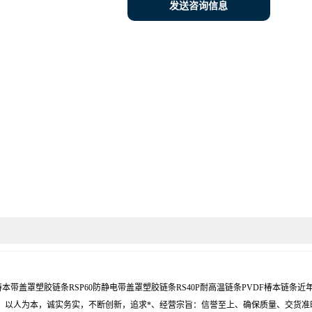
发送咨询信息
PVDF椿本带盖罩塑胶链条RSP60防静电带盖罩塑胶链条RS40P耐高温链条PVDF椿
：以人为本，诚实务实，不断创新，追求*、经营宗旨：信誉至上、确保质量、交货准