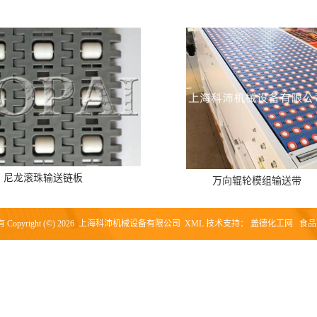
尼龙滚珠输送链板
万向辊轮模组输送带
opyright (©) 2026
上海科沛机械设备有限公司
XML
技术支持：
盖德化工网
食品