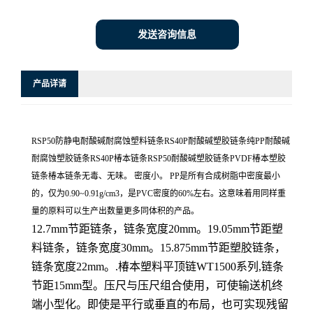
发送咨询信息
产品详请
RSP50防静电耐酸碱耐腐蚀塑料链条RS40P耐酸碱塑胶链条纯PP耐酸碱
耐腐蚀塑胶链条RS40P椿本链条RSP50耐酸碱塑胶链条PVDF椿本塑胶
链条椿本链条无毒、无味。 密度小。 PP是所有合成树脂中密度最小
的，仅为0.90~0.91g/cm3，是PVC密度的60%左右。这意味着用同样重
量的原料可以生产出数量更多同体积的产品。
12.7mm节距链条，链条宽度20mm。19.05mm节距塑
料链条，链条宽度30mm。15.875mm节距塑胶链条，
链条宽度22mm。.椿本塑料平顶链WT1500系列,链条
节距15mm型。压尺与压尺组合使用，可使输送机终
端小型化。即使是平行或垂直的布局，也可实现残留