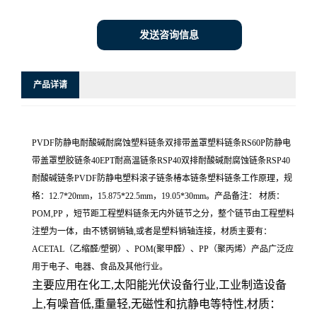
发送咨询信息
产品详请
PVDF防静电耐酸碱耐腐蚀塑料链条双排带盖罩塑料链条RS60P防静电
带盖罩塑胶链条40EPT耐高温链条RSP40双排耐酸碱耐腐蚀链条RSP40
耐酸碱链条PVDF防静电塑料滚子链条椿本链条塑料链条工作原理，规
格：12.7*20mm，15.875*22.5mm，19.05*30mm。产品备注： 材质：
POM,PP ，短节距工程塑料链条无内外链节之分，整个链节由工程塑料
注塑为一体，由不锈钢销轴,或者是塑料销轴连接，材质主要有：
ACETAL（乙缩醛/塑钢）、POM(聚甲醛）、PP（聚丙烯）产品广泛应
用于电子、电器、食品及其他行业。
主要应用在化工,太阳能光伏设备行业,工业制造设备
上,有噪音低,重量轻,无磁性和抗静电等特性,材质：