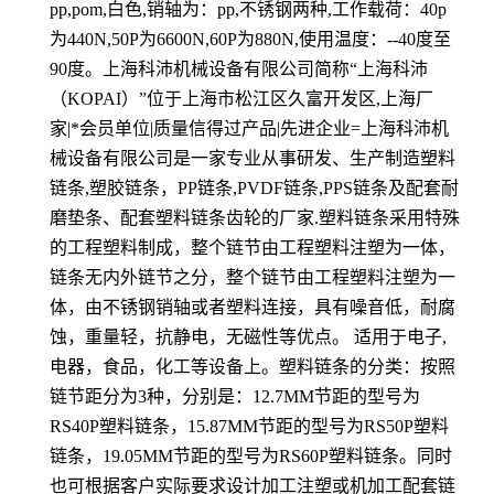
pp,pom,白色,销轴为：pp,不锈钢两种,工作载荷：40p
为440N,50P为6600N,60P为880N,使用温度：--40度至
90度。上海科沛机械设备有限公司简称“上海科沛
（KOPAI）”位于上海市松江区久富开发区,上海厂
家|*会员单位|质量信得过产品|先进企业=上海科沛机
械设备有限公司是一家专业从事研发、生产制造塑料
链条,塑胶链条，PP链条,PVDF链条,PPS链条及配套耐
磨垫条、配套塑料链条齿轮的厂家.塑料链条采用特殊
的工程塑料制成，整个链节由工程塑料注塑为一体，
链条无内外链节之分，整个链节由工程塑料注塑为一
体，由不锈钢销轴或者塑料连接，具有噪音低，耐腐
蚀，重量轻，抗静电，无磁性等优点。 适用于电子,
电器，食品，化工等设备上。塑料链条的分类：按照
链节距分为3种，分别是：12.7MM节距的型号为
RS40P塑料链条，15.87MM节距的型号为RS50P塑料
链条，19.05MM节距的型号为RS60P塑料链条。同时
也可根据客户实际要求设计加工注塑或机加工配套链