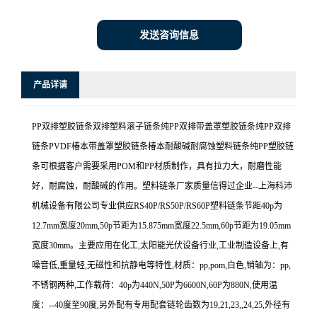
发送咨询信息
产品详请
PP双排塑胶链条双排塑料滚子链条纯PP双排带盖罩塑胶链条纯PP双排
链条PVDF椿本带盖罩塑胶链条椿本耐酸碱耐腐蚀塑料链条纯PP塑胶链
条可根据客户需要采用POM和PP材质制作，具有拉力大，耐磨性能
好，耐腐蚀，耐酸碱的作用。塑料链条厂家质量信得过企业--上海科沛
机械设备有限公司专业供应RS40P/RS50P/RS60P塑料链条节距40p为
12.7mm宽度20mm,50p节距为15.875mm宽度22.5mm,60p节距为19.05mm
宽度30mm。主要应用在化工,太阳能光伏设备行业,工业制造设备上,有
噪音低,重量轻,无磁性和抗静电等特性,材质：pp,pom,白色,销轴为：pp,
不锈钢两种,工作载荷：40p为440N,50P为6600N,60P为880N,使用温
度：--40度至90度,另外配有专用配套链轮齿数为19,21,23,,24,25,外径有