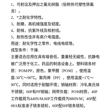
1、可射出及押出之氟化树脂（俗称热可塑性铁氟
龙）。
2、*之耐化学特性。
3、耐磨，高机械强度及韧度。
4、耐候，抗紫外线及核射线。
5、耐热性佳并有高介电强度。
用途：耐化学性之零件、电线电缆等。
成型条件：干燥.
主要适合应用在具有噪音低，重量轻无磁性，抗静电
被广泛用于化工，药品的制造设备上。塑料链条材
质：POM/PP，原色，聚甲醛（POM），使用温
度-30℃～90℃。聚丙烯（PP），使用温度+1℃～
90℃，同时适用于耐酸环境；销轴材质：冷轧奥氏体
不锈钢；60P有PP销轴；网带负载：POM材质，40P
工作载荷为440N/M,60P工作载荷为880N/M；40P配
08A标准滚子链条链轮，60P配60P链条链轮。