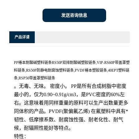
发送咨询信息
产品详请
PP椿本耐酸碱塑料链条RS50P双排耐酸碱塑胶链条,VIP-RS60P带盖罩塑
料链条,RS50P防静电耐腐蚀塑料链条,PVDF椿本塑胶链条,40EPT塑料链
条,RSP50带盖罩塑料链条
。无毒、无味。 密度小。 PP是所有合成树脂中密度
最小的，仅为0.90~0.91g/cm3，是PVC密度的60%左
右。这意味着用同样重量的原料可以生产出数量更多
同体积的产品。PVDF(聚偏氟乙烯) 在氟塑料中具有*
韧性、低摩擦系数、耐腐蚀性强、耐老化性、耐气
候，耐辐照性能好等特点。
特性：