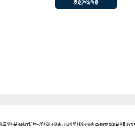
发送咨询信息
塑料链条纯PP防静电塑料滚子链条PP双排塑料滚子链条RS40P耐高温链条配有专用配套链轮齿数为19,2