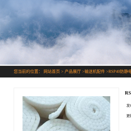
您当前的位置：
网站首页
>
产品展厅
>
输送机配件
>
RSP40防
R
发
更