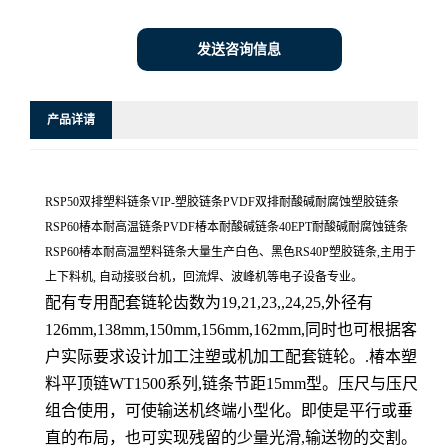
发送咨询信息
产品详请
RSP50双排塑料链条VIP-塑胶链条PVDF双排耐酸碱耐腐蚀塑胶链条
RSP60椿本耐高温链条PVDF椿本耐酸碱链条40EPT耐酸碱耐腐蚀链条
RSP60椿本耐高温塑料链条大量生产白色、黑色RS40P塑胶链条,主用于
上下料机, 自动接驳台机，回流焊、波峰机等电子设备专业。
配有专用配套链轮齿数为19,21,23,,24,25,外径有
126mm,138mm,150mm,156mm,162mm,同时也可根据客
户实际要求设计加工注塑或机加工配套链轮。.椿本塑
料平顶链WT1500系列,链条节距15mm型。压尺与压尺
组合使用，可使输送机终端小型化。即使是平行或垂
直的布局，也可实现残留的少量光滑,输送物的交割。