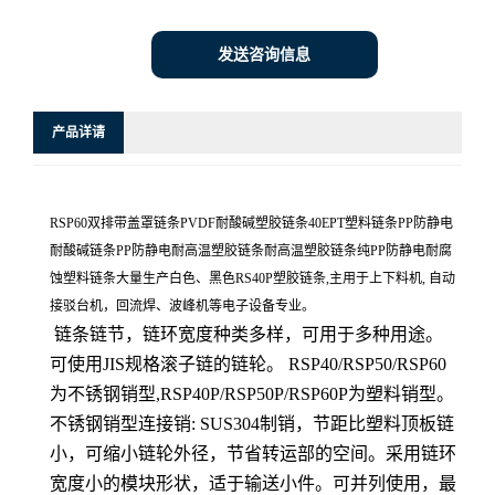
发送咨询信息
产品详请
RSP60双排带盖罩链条PVDF耐酸碱塑胶链条40EPT塑料链条PP防静电
耐酸碱链条PP防静电耐高温塑胶链条耐高温塑胶链条纯PP防静电耐腐
蚀塑料链条大量生产白色、黑色RS40P塑胶链条,主用于上下料机, 自动
接驳台机，回流焊、波峰机等电子设备专业。
链条链节，链环宽度种类多样，可用于多种用途。
可使用JIS规格滚子链的链轮。 RSP40/RSP50/RSP60
为不锈钢销型,RSP40P/RSP50P/RSP60P为塑料销型。
不锈钢销型连接销: SUS304制销，节距比塑料顶板链
小，可缩小链轮外径，节省转运部的空间。采用链环
宽度小的模块形状，适于输送小件。可并列使用，最