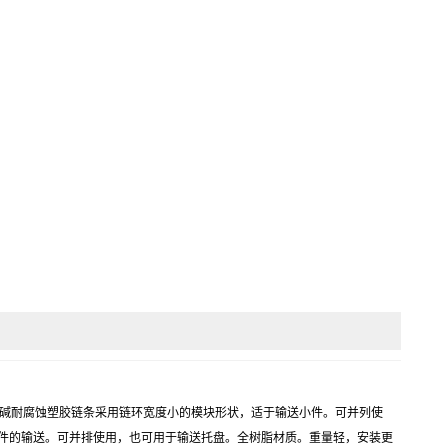
链条双排耐酸碱耐腐蚀塑胶链条采用链环宽度小的模块形状，适于输送小件。可并列使
小件的输送。可并排使用，也可用于输送托盘。全树脂材质。重量轻，安装更