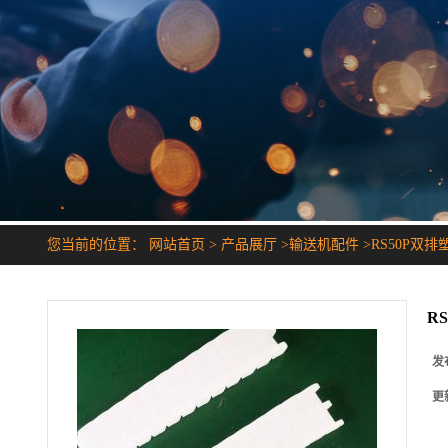
您当前的位置：
网站首页
>
产品展厅
>
输送机配件
>
RS50P双
R
发
更