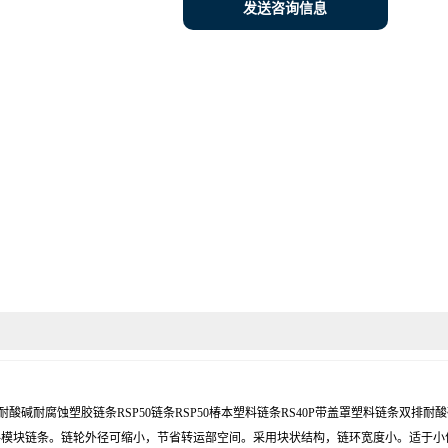
发送咨询信息
PVDF椿本耐酸碱耐腐蚀塑胶链条RSP50链条RSP50椿本塑料链条RS40P带盖罩塑料
塑料模块链条。链轮外径可缩小，节省转运部空间。采用块状结构，链环宽度小。适于