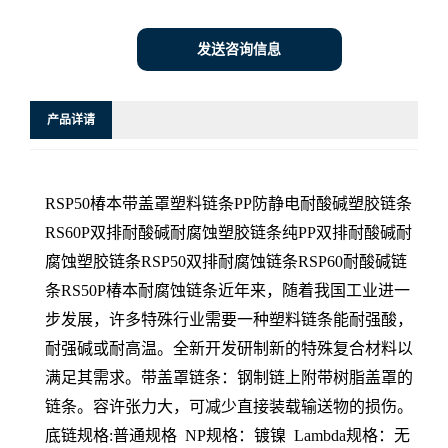
发送咨询信息
产品详请
RSP50椿本带盖罩塑料链条PP防静电耐酸碱塑胶链条
RS60P双排耐酸碱耐腐蚀塑胶链条纯PP双排耐酸碱耐
腐蚀塑胶链条RSP50双排耐腐蚀链条RSP60耐酸碱链
条RS50P椿本耐腐蚀链条近年来，随着我国工业进一
步发展，许多特殊行业需要一种塑料链条能耐强酸，
耐强碱或耐高温。全新开发研制新的特殊复合材料以
满足其需求。带盖罩链条：钢制链上附带树脂盖罩的
链条。容许张力大，可减少直接装载输送物的损伤。
底链规格:普通规格 NP规格：镀镍 Lambda规格：无