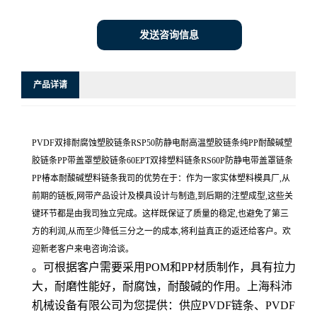
发送咨询信息
产品详请
PVDF双排耐腐蚀塑胶链条RSP50防静电耐高温塑胶链条纯PP耐酸碱塑
胶链条PP带盖罩塑胶链条60EPT双排塑料链条RS60P防静电带盖罩链条
PP椿本耐酸碱塑料链条我司的优势在于：作为一家实体塑料模具厂,从
前期的链板,网带产品设计及模具设计与制造,到后期的注塑成型,这些关
键环节都是由我司独立完成。这样既保证了质量的稳定,也避免了第三
方的利润,从而至少降低三分之一的成本,将利益真正的返还给客户。欢
迎新老客户来电咨询洽谈。
。可根据客户需要采用POM和PP材质制作，具有拉力
大，耐磨性能好，耐腐蚀，耐酸碱的作用。上海科沛
机械设备有限公司为您提供：供应PVDF链条、PVDF