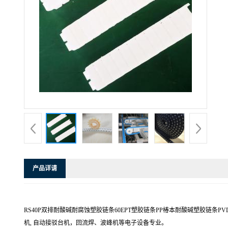
产品详请
RS40P双排耐酸碱耐腐蚀塑胶链条60EPT塑胶链条PP椿本耐酸碱塑胶链条
机, 自动接驳台机，回流焊、波峰机等电子设备专业。