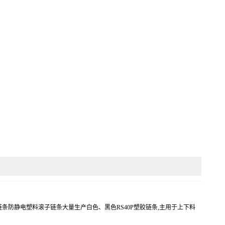
胶链条防静电塑料滚子链条大量生产白色、黑色RS40P塑胶链条,主用于上下料