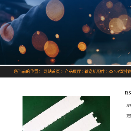
您当前的位置：
网站首页
>
产品展厅
>
输送机配件
>
RS40P双
R
发
更