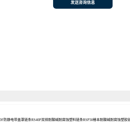
发送咨询信息
PVDF防静电带盖罩链条RS40P双排耐酸碱耐腐蚀塑料链条RSP50椿本耐酸碱耐腐蚀塑