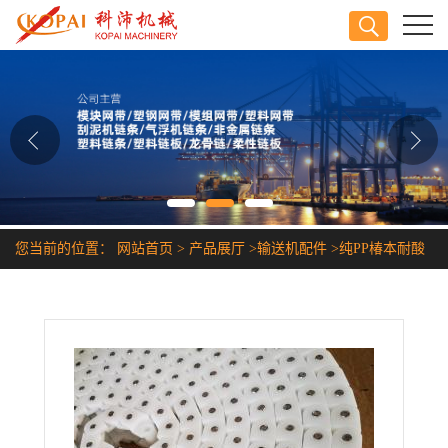
公司首页
公司介绍
公司动态
产品展厅
您当前的位置：
网站首页
>
产品展厅
>
输送机配件
>
纯PP椿本耐酸
证书荣誉
碱耐腐蚀塑胶链条
联系方式
在线留言