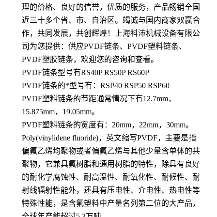
理的价格、良好的信誉，优质的服务，产品畅销全国
近三十多个省、市、自治区。竭诚与国内商家双赢合
作，共同发展，共创辉煌！上海科沛机械设备有限公
司为您提供：供应PVDF链条、PVDF塑料链条、
PVDF塑胶链条，欢迎您的咨询和查看。
PVDF链条型号有RS40P RS50P RS60P
PVDF链条的*型号有：RSP40 RSP50 RSP60
PVDF塑料链条的节距通常情况下有12.7mm，
15.875mm，19.05mm。
PVDF塑料链条的宽度有：20mm，22mm，30mm。
Poly(vinylidene fluoride)，英文缩写PVDF，主要是指
偏氟乙烯均聚物或者偏氟乙烯与其他少量含单体的共
聚物，它兼具氟树脂和通用树脂的特性，除具有良好
的耐化学腐蚀性、耐高温性、耐氧化性、耐候性、耐
射线辐射性能外，还具有压电性、介电性、热电性等
特殊性能，是含氟塑料中产量名列第二位的大产品，
全球年产能超过5.3万吨。