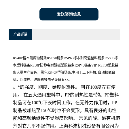
发送咨询信息
产品详请
RS40P椿本耐腐蚀链条RSP50链条RSP60椿本耐高温塑料链条RS50P椿
本塑料链条RS50P防静电耐酸碱塑胶链条RSP40链条VIP-RSP50塑胶链
条大量生产白色、黑色RS40P塑胶链条,主用于上下料机, 自动接驳台
机，回流焊、波峰机等电子设备专业。
。*的强度、刚度、硬度耐热性。 可在100度左右使
用。 在五大通用塑料中，PP的耐热性是*的。PP塑料
制品可在100℃下长时间工作，在无外力作用时，PP
制品被加热至150℃时也不会变形。具有良好的电性
能和高频绝缘性不受湿度影响。 常见的酸、碱有机溶
剂对它几乎不起作用。上海科沛机械设备有限公司为