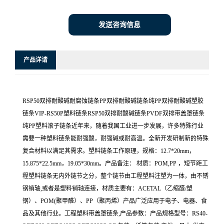
发送咨询信息
产品详请
RSP50双排耐酸碱耐腐蚀链条PP双排耐酸碱链条纯PP双排耐酸碱塑胶
链条VIP-RS50P塑料链条RSP50双排耐酸碱链条PVDF双排带盖罩链条
纯PP塑料滚子链条近年来，随着我国工业进一步发展，许多特殊行业
需要一种塑料链条能耐强酸，耐强碱或耐高温。全新开发研制新的特殊
复合材料以满足其需求。塑料链条工作原理，规格：12.7*20mm，
15.875*22.5mm，19.05*30mm。产品备注： 材质：POM,PP ，短节距工
程塑料链条无内外链节之分，整个链节由工程塑料注塑为一体，由不锈
钢销轴,或者是塑料销轴连接，材质主要有：ACETAL（乙缩醛/塑
钢）、POM(聚甲醛）、PP（聚丙烯）产品广泛应用于电子、电器、食
品及其他行业。工程塑料带盖罩链条,产品参数：产品规格型号：RS40-