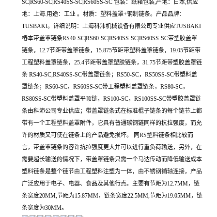
SC|RS60-SC|RS40SS-SC|RS60SS-SC 包装：纸箱包装,产地：日本,供应
地：上海.用途：工业 。材质：塑料盖罩+钢制链条。产品品牌：
TUSBAKI。详细说明：上海科沛机械设备有限公司专业供应TUSBAKI
椿本带盖罩链条RS40-SC|RS60-SC|RS40SS-SC|RS60SS-SC带塑胶盖罩
链条，12.7节距带盖罩链条，15.875节距带塑料盖罩链条，19.05节距带
工程塑料盖罩链条，25.4节距带盖罩塑胶链条，31.75节距带塑胶盖罩链
条 RS40-SC,RS40SS-SC带盖罩链条；RS50-SC，RS50SS-SC带塑料盖
罩链条；RS60-SC，RS60SS-SC带工程塑料盖罩链条，RS80-SC，
RS80SS-SC带塑料盖罩平顶链，RS100-SC，RS100SS-SC带塑胶盖罩链
条由科沛公司专业供应；带盖罩链条式在标准棍子链条的每个链节上都
带有一个工程塑料盖罩附件，它具有普通碳钢链同样的抗拉强度，而允
许的材质又可使在链条上的产品避免损坏。 同RS塑料链条相比较而
言，带盖罩链条的容许抗拉强度更大并可以进行重负荷输送，另外，在
需要超长输送的情况下，带盖罩链条只需一个马达传动而降低输送成本
塑料链条是整个链节由工程塑料注塑为一体，由不锈钢销轴连接，产品
广泛应用于电子、电器、食品及其他行点。主要有节距为12.7MM，链
条宽度20MM,节距为15.87MM，链条宽度22.5MM,节距为19.05MM，链
条宽度为30MM。