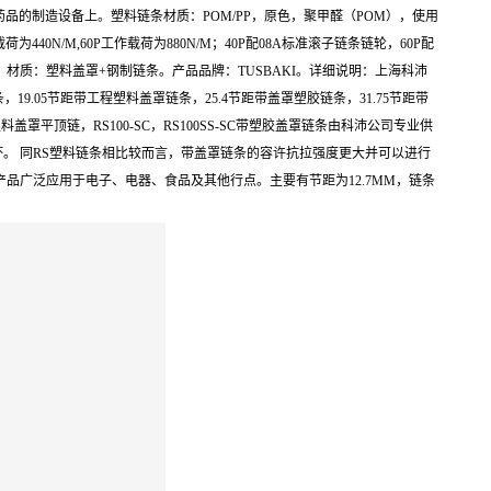
工，药品的制造设备上。塑料链条材质：POM/PP，原色，聚甲醛（POM），使用
0N/M,60P工作载荷为880N/M；40P配08A标准滚子链条链轮，60P配
途：工业 。材质：塑料盖罩+钢制链条。产品品牌：TUSBAKI。详细说明：上海科沛
罩链条，19.05节距带工程塑料盖罩链条，25.4节距带盖罩塑胶链条，31.75节距带
-SC带塑料盖罩平顶链，RS100-SC，RS100SS-SC带塑胶盖罩链条由科沛公司专业供
。 同RS塑料链条相比较而言，带盖罩链条的容许抗拉强度更大并可以进行
品广泛应用于电子、电器、食品及其他行点。主要有节距为12.7MM，链条