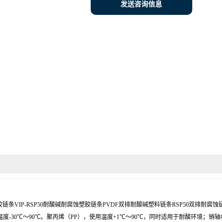
发送咨询信息
罩塑胶链条VIP-RSP50耐酸碱耐腐蚀塑胶链条PVDF双排耐酸碱塑料链条RSP50
度-30℃～90℃。聚丙烯（PP），使用温度+1℃～90℃，同时适用于耐酸环境；销轴