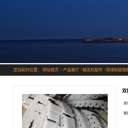
您当前的位置：
网站首页
>
产品展厅
>
输送机配件
>
双排耐腐蚀
双
发
更