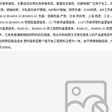
轮，60P配60P链条链轮。主要适合应用在具有噪音低，重量轻无磁性，抗静电被广泛用于化
；销轴材质：冷轧奥氏体不锈钢；60P有PP销轴；网带负载：POM材质，40P工作载荷为44
0-SC|RS40SS-SC|RS60SS-SC 包装：纸箱包装,产地：日本,供应地：上海.用
S40SS-SC|RS60SS-SC带塑胶盖罩链条，12.7节距带盖罩链条，15.875节距带塑料盖
SC带塑料盖罩链条；RS60-SC，RS60SS-SC带工程塑料盖罩链条，RS80-SC，RS80SS
件，它具有普通碳钢链同样的抗拉强度，而允许的材质又可使在链条上的产品避免损坏
而降低输送成本 塑料链条是整个链节由工程塑料注塑为一体，由不锈钢销轴连接，产
为30MM。