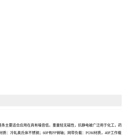
双排耐腐蚀链条主要适合应用在具有噪音低，重量轻无磁性，抗静电被广泛用于化工，药
材质：冷轧奥氏体不锈钢；60P有PP销轴；网带负载：POM材质，40P工作载