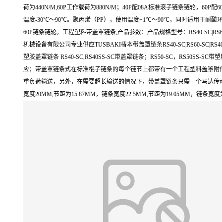
荷为440N/M,60P工作载荷为880N/M；40P配08A标准滚子链条链
温度-30℃～90℃。聚丙烯（PP），使用温度+1℃～90℃，同时适用于耐酸环境
60P链条链轮。工程塑料带盖罩链条,产品参数：产品规格型号：RS40-SC|RS6
机械设备有限公司专业供应TUSBAKI椿本带盖罩链条RS40-SC|RS60-SC|R
塑胶盖罩链条 RS40-SC,RS40SS-SC带盖罩链条；RS50-SC，RS50SS-
应；带盖罩链条式在标准棍子链条的每个链节上都带有一个工程塑料盖罩附
重负荷输送，另外，在需要超长输送的情况下，带盖罩链条只需一个马达传动
宽度20MM,节距为15.87MM，链条宽度22.5MM,节距为19.05MM，链条宽度