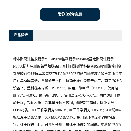
发送咨询信息
产品详请
椿本耐腐蚀塑胶链条VIP-RSP50塑料链条RSP40防静电耐腐蚀链条
RSP50防静电耐腐蚀塑胶链条PP双排耐酸碱塑料链条RS50P耐酸碱耐腐
蚀塑胶链条PP椿本带盖罩塑料链条RS50P防静电耐酸碱链条主要适合应
用在具有噪音低，重量轻无磁性，抗静电被广泛用于化工，药品的制造
设备上。塑料链条材质：POM/PP，原色，聚甲醛（POM），使用温
度-30℃～90℃。聚丙烯（PP），使用温度+1℃～90℃，同时适用于耐
酸环境；销轴材质：冷轧奥氏体不锈钢；60P有PP销轴；网带负载：
POM材质，40P工作载荷为440N/M,60P工作载荷为880N/M；40P配08A
标准滚子链条链轮，60P配60P链条链轮。采用链环宽度小的模块形
状，适于输送小件。可并列使用，最适于托盘等的输送。塑料销型连接