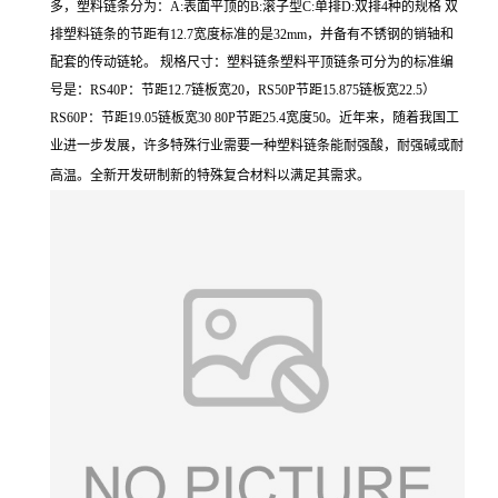
多，塑料链条分为：A:表面平顶的B:滚子型C:单排D:双排4种的规格 双
排塑料链条的节距有12.7宽度标准的是32mm，并备有不锈钢的销轴和
配套的传动链轮。 规格尺寸：塑料链条塑料平顶链条可分为的标准编
号是：RS40P：节距12.7链板宽20，RS50P节距15.875链板宽22.5）
RS60P：节距19.05链板宽30 80P节距25.4宽度50。近年来，随着我国工
业进一步发展，许多特殊行业需要一种塑料链条能耐强酸，耐强碱或耐
高温。全新开发研制新的特殊复合材料以满足其需求。