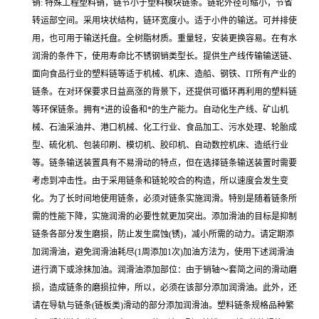
销: 特殊工程塑料销，链节小于塑料模块链条。链轮外径可缩小，节省
转运部空间。采用块状结构，链环宽度小。适于小件的输送。可并排使
用，也可用于输送托盘。全树脂材质。重量轻，安装更换容易。在有水
润滑的条件下，使用寿命比不锈钢销类型长。提供生产线传输输送链、
面向食品行业的塑料链等适于机械、机床、造船、钢铁、IT所有产业的
链条。在对环保要求日益高涨的背景下，还提供可循环再利用的塑料链
等环保链条。拥有*进的设备和*的生产能力。自动化生产线、矿山机
械、石油采油井、港口机械、化工行业、食品加工、污水处理、轮胎成
型、硫化机、包装印刷、模切机、胶印机、自动数控机床、造纸行业
等。链条输送装置具有不易滑动的特点，但在选择链条输送装置时需要
考虑到冲击性。由于采用链条和链轮咬合的构造，所以速度会发生变
化。为了长时间地使用链条，必须对链条实施润滑。特别是随着链条所
需的性能下降，实施润滑的必要性就更加突出。添加滑油的目标是抑制
链条各部分发生磨损，防止发生腐蚀(锈)，减小所需的动力。请定期添
加润滑油，避免润滑油耗尽(1周添加1次)加油方法为，使用下述润滑油
进行滴下或涂抹加油。润滑油添加部位：由于销轴～套简之间的滑动磨
损，造成链条的磨损拉伸，所以，必须在该部分添加润滑油。此外，还
请在导轨与链条(链板类)滑动的部分添加润滑油。塑料链条规格品种繁