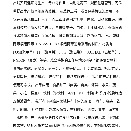
产线实现连续化生产、专业化作业、自动化调节、规模化经营等，可显
著提高生产效率和经济效益。 从总体上看，我国包装机械的发展，不
仅在设备规模上扩大了，而且正加速向光机电一体化、自动化推进。随
着科技的不断发展与进步，未来微电子、电脑、工业机器人、图像传感
技术和新材料等在包装机械中将会得到越来越广泛的应用。 2520塑料
网带模组网带 HABASITLINK模组网带通常采用的材质：材质有
POM(聚甲荃） PP（聚丙希）、PE（聚乙烯）、ACETAL（乙缩荃）、
NYLON（尼龙）等等，结合特殊的工作环境又研制了很多复合材料，
具有耐酸碱、耐腐蚀、耐高温、阻燃等优点，且安装简单，拆卸方便，
更换简捷，维护省心。 产品特性：模块式输送带。 我们的产品性能*、
使用寿命长。 产品应用：食品加工（肉类、禽类、海鲜、水果、蔬
菜、小吃、糕点） ·饮料（软饮料、啤酒、水） ·制罐业 ·汽车/轮胎制造
及微波设备。 我们在下列应用领域拥有丰富的经验： 汽车、糕点、饮
料、制罐、 瓦楞材料、水果和蔬菜、材料输送、肉类、禽类、海鲜加
工和轮胎生产、仓储配送以及许多其它行业。 传统输送机采用不锈钢
网带链，这种材质若是301材质或202材质极易生锈，不耐酸碱及腐蚀，