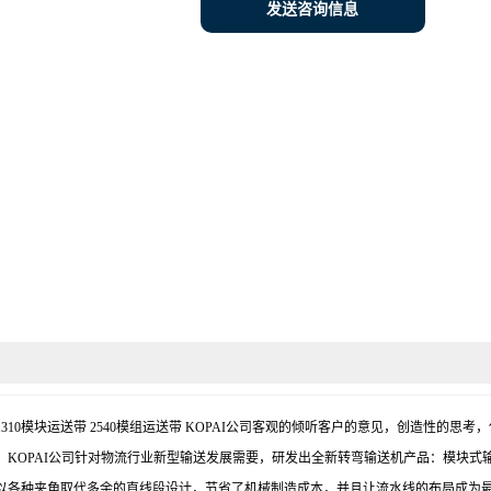
发送咨询信息
送网带 1310模块运送带 2540模组运送带 KOPAI公司客观的倾听客户的意见，创造性
KOPAI公司针对物流行业新型输送发展需要，研发出全新转弯输送机产品：模块式
以各种夹角取代多余的直线段设计，节省了机械制造成本，并且让流水线的布局成为