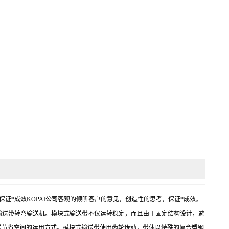
的思考，保证*成效KOPAI公司客观的倾听客户的意见，创造性的思考，保证*成效。
输送带转弯输送机。模块式输送带不仅运转稳定，而且由于固定结构设计，避
最节省空间的运用方式。模块式输送带使用齿轮传动，带体以特殊的复合塑钢