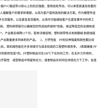
PVC输送带10倍以上的抗拉强度；使用齿轮传动，可以承受高速及较重的
深入理解客户的需求和难题，从而为客户提供高效的解决方案。作为模塑传送
件交货服务，以及紧急发货服务，从而尽可能缩短客户在紧急事件中的停工
商。 塑料网带链可以确保您的传送始终保持*性能，保证降低您的总拥有成
*。产品售后保障12个月，配有详细说明，塑料网带特点有耐酸碱 耐腐蚀链
料可以生产出数量更多同体积的产品。 2、力学性能 PP的拉伸强度和刚性都比较
，其机械性能在许多领域可与成本较高的工程塑料相竞争。 3表面硬度 PP
P的耐热性是*的。PP塑料制品可在100℃下长时间工作，在无外力作用时，
应力开裂性 成型制品中残留有应力，或者制品长时间在持续应力下工作，会造