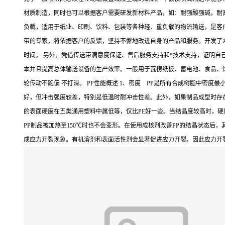
材质制造，同时也可以根据客户需要研发新材料产品，如：耐强酸强碱，耐高
负载，适用于纸业、印刷、饮料、包装等各种轻、重负载的物流输送，是客
带的专家，将依据客户的反馈，坚持不懈地改进自身的产品和服务。开发了
时间。 另外，凭借传送带满意度保证、售后服务支持和*技术支持，证明自
本并且提高总体输送设备的生产效率。一般用于瓦楞纸板、蓄电池、食品、饮料
轮传动不跑偏 不打滑。 PP性能概述 1、密度 PP是所有合成树脂中密度最小
好，但冲击强度较差，特别是低温时耐冲击性差。此外，如果制品成型时存在
的表面硬度在五类通用塑料中属低等，仅比PE好一些。当结晶度较高时，硬度也
PP制品被加热至150℃时也不会变形。在使用成核剂改善PP的结晶状态
成应力开裂现象。有机溶剂和表面活性剂会显著促进应力开裂。因此应力开