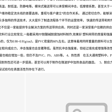
温，耐低温，防静电等。模块式输送带可以承受瞬间冲击，低摩擦系数，甚至大于一般
户维持稳定流水线的首要选择。重视与客户建立*的合作关系。 通过密切合作，能够
众多独特的传送技术，大大提升了制造流程各个环节的运营效率。 快速的传送带和附
己不仅是一家能提供专业解决方案的传送带供应商，同时还是一家深受客户信赖的供应
行业比较常见,一般都采用PP耐酸碱耐腐蚀材料制作,效果好 塑料网带的厚度和强度
的，仅为0.90~0.91g/cm3，是PVC密度的60%左右。这意味着用同样重量的原
取向或应力，冲击强度也会显著降低。虽然抗冲击强度差，但经过填充或增强等改性后
相应增加一些，但仍不及PVC、PS、ABS等。 4、热性质 在五大通用塑料中，P
后，其耐热性还可进一步提高，甚至可以用于制作在微波炉中加热食品的器皿。 5、耐
裂试验均在表面活性剂存在下进行。