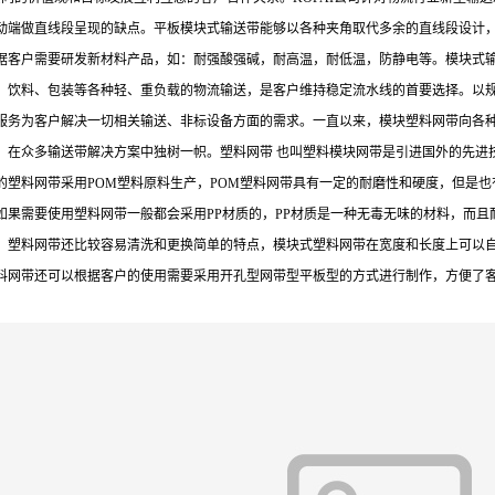
动端做直线段呈现的缺点。平板模块式输送带能够以各种夹角取代多余的直线段设计
客户需要研发新材料产品，如：耐强酸强碱，耐高温，耐低温，防静电等。模块式输送
、饮料、包装等各种轻、重负载的物流输送，是客户维持稳定流水线的首要选择。以
及服务为客户解决一切相关输送、非标设备方面的需求。一直以来，模块塑料网带向各
，在众多输送带解决方案中独树一帜。塑料网带 也叫塑料模块网带是引进国外的先进
塑料网带采用POM塑料原料生产，POM塑料网带具有一定的耐磨性和硬度，但是也有
如果需要使用塑料网带一般都会采用PP材质的，PP材质是一种无毒无味的材料，而
，塑料网带还比较容易清洗和更换简单的特点，模块式塑料网带在宽度和长度上可以
料网带还可以根据客户的使用需要采用开孔型网带型平板型的方式进行制作，方便了