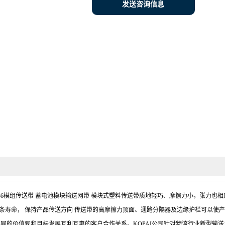
发送咨询信息
网链 5936模组传送带 蓄电池模块输送网带 模块式塑料传送带质地轻巧、摩擦力小，
条寿命， 保持产品传送方向 传送带的高摩擦力顶面、通路分隔器及边缘护栏可以使产
同的价值观和目标发展互利互惠的客户合作关系。KOPAI公司针对物流行业新型输