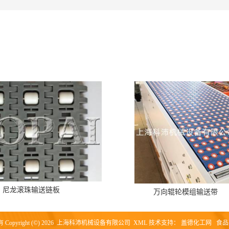
尼龙滚珠输送链板
万向辊轮模组输送带
opyright (©) 2026
上海科沛机械设备有限公司
XML
技术支持：
盖德化工网
食品