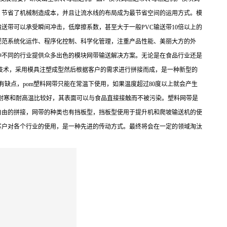
，节省了机械制造成本，并且让流水线的布局成为最节省空间的运用方式。模
带可以承受瞬间冲击，低摩擦系数，甚至大于一般PVC输送带10倍以上的
规范系统化运作、程序化控制、科学化管理，注重产品性能、美丽大方的外
种不同的行业提供众多出色的模块网带输送解决方案。无论是在食品行业还是
技术，采用模具注塑成型然后根据客户的需求进行拼接而成，是一种新型的
缺点，pom塑料网带只能在常温下使用，如果温度超过80度以上就会产生
且耐寒和耐高温比较好，其表面可以与食品直接接触而不被污染。塑料网带是
自由的拼接，网带的种类也有挡板型，挡板型使用于提升机和爬坡输送机的使
客户对各个行业的使用，是一种先进的传动方式。最终将会在一定的领域淘汰