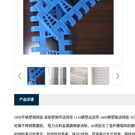
产品详请
OPB平格塑钢网链 滚珠塑钢传送网带 1110模塑运送带 2400模塑输送
轮箱不再频繁磨损， 阻力点和金属磨屑被消除，从而延长了笼杆螺帽和耐磨
的倾听客户的意见，创造性的思考，保证*成效。提高客户生产效率，围绕共