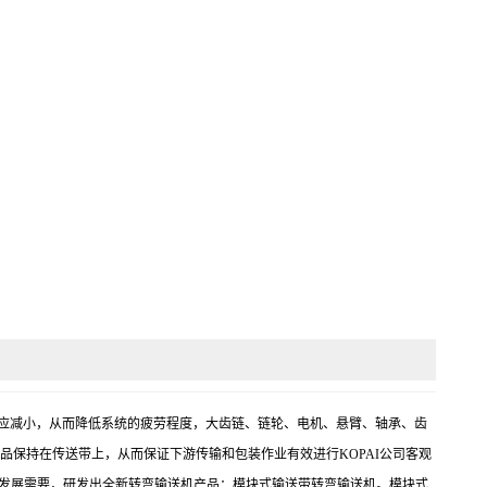
张力也相应减小，从而降低系统的疲劳程度，大齿链、链轮、电机、悬臂、轴承、齿
品保持在传送带上，从而保证下游传输和包装作业有效进行KOPAI公司客观
送发展需要，研发出全新转弯输送机产品：模块式输送带转弯输送机。模块式