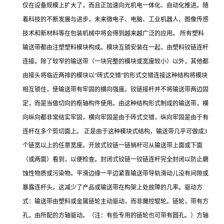
仅在设备规模上扩大了，而且正加速向光机电一体化、自动化推进。随
着科技的不断发展与进步，未来微电子、电脑、工业机器人、图像传感
技术和新材料等在包装机械中将会得到越来越广泛的应用。 所有塑料
输送带都由注塑塑料模块构成。模块互锁安装在一起，由塑料铰链连杆
连接。除了较窄的输送带（一块完整的模块或宽度较小）以外，其他都
由接头将临近两排的模块以“砖式交错”的形式交错连接这种结构将模块
相互锁住，使输送带有牢固的横向强度。铰链接杆并不将输送带两边固
定，而是当做切向的枢轴构件使用。由这种结构形式制成的输送带，横
向纵向都非常结实牢固，横向牢固是由于砖式交错，纵向牢固是由于有
连杆在多个剪切面上。 正是由于这种模块式结构，输送带几乎可做成3
个链宽以上的任意宽度。开放式铰链一链销杆可从输送带上面或下面
（或两面）看到，以便检查。封闭式铰链一铰链连杆完全封闭以防止磨
蚀性物质或污染物。平滑边缘一平边紧靠输送带导轨滑动儿没有间隙或
暴露连杆头。这减少了产品或输送带在构架上处故障的几率。驱动方
式：输送带由塑料或金属链轮主动驱动，而非魔控辊轮。链轮，带有方
孔，由所配的方轴驱动。（注：有些专用的链轮也可带有圆孔。）方轴