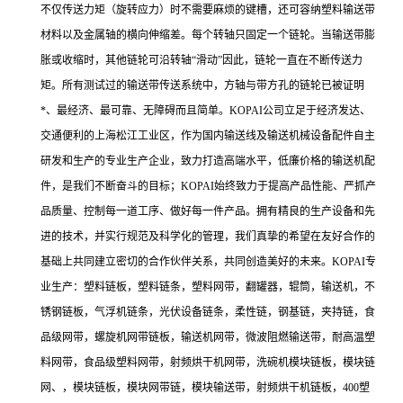
不仅传送力矩（旋转应力）时不需要麻烦的键槽，还可容纳塑料输送带
材料以及金属轴的横向伸缩差。每个转轴只固定一个链轮。当输送带膨
胀或收缩时，其他链轮可沿转轴“滑动”因此，链轮一直在不断传送力
矩。所有测试过的输送带传送系统中，方轴与带方孔的链轮已被证明
*、最经济、最可靠、无障碍而且简单。KOPAI公司立足于经济发达、
交通便利的上海松江工业区，作为国内输送线及输送机械设备配件自主
研发和生产的专业生产企业，致力打造高端水平，低廉价格的输送机配
件，是我们不断奋斗的目标；KOPAI始终致力于提高产品性能、严抓产
品质量、控制每一道工序、做好每一件产品。拥有精良的生产设备和先
进的技术，并实行规范及科学化的管理，我们真挚的希望在友好合作的
基础上共同建立密切的合作伙伴关系，共同创造美好的未来。KOPAI专
业生产：塑料链板，塑料链条，塑料网带，翻罐器，辊筒，输送机，不
锈钢链板，气浮机链条，光伏设备链条，柔性链，钢基链，夹持链，食
品级网带，螺旋机网带链板，输送机网带，微波阻燃输送带，耐高温塑
料网带，食品级塑料网带，射频烘干机网带，洗碗机模块链板，模块链
网、，模块链板，模块网带链，模块输送带，射频烘干机链板，400塑