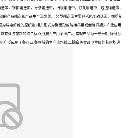
输送带，钢扣输送带，导条输送带，挡板输送带，打孔输送带，包边输送带，
业的产品输送和产品生产流水线。 轻型输送带主要包括PVC输送带、橡塑制
为光滑PVC胶面,底面为导电纤维的原织物;接头形式为锯齿形或阶梯斜接或金属扣接头广泛应用
-2.0该产品具有橡胶塑料的综合优点,性能*,应用范围广泛,常规产品为一光一毛,特例为
加工皮带,广泛应用于各行业,各领域的生产流水线上,除白色食品卫生级外其余均进