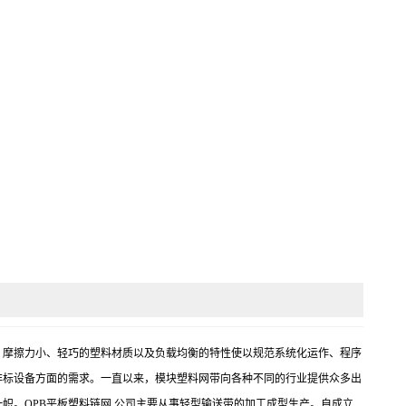
 更高的产量 摩擦力小、轻巧的塑料材质以及负载均衡的特性使以规范系统化运作、程序
非标设备方面的需求。一直以来，模块塑料网带向各种不同的行业提供众多出
帜。OPB平板塑料链网 公司主要从事轻型输送带的加工成型生产。自成立