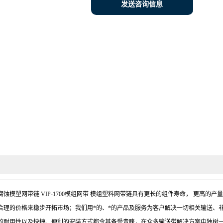
发送咨询信息
塑网带 耐腐蚀模塑网带链 VIP-1700模组网带 模组塑料网带链具有更长的组件寿命，
合理的价格来稳步开拓市场；我们用*的、*的产品及服务为客户解决一切相关输送、
的耐用性以及快捷、便利的安装方式都令其备受青睐，在众多输送带解决方案中独树一