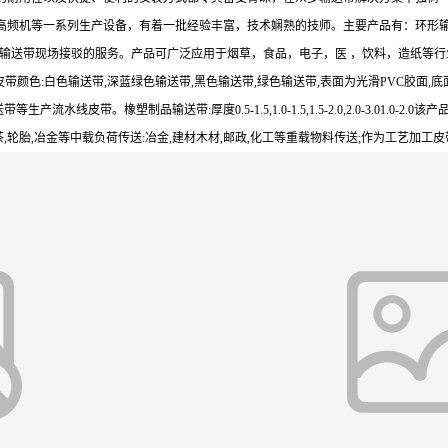
高频机等一系列生产设备，有着一批经验丰富，技术娴熟的技师。主要产品有：环形
输送带现场接驳的服务。产品可广泛应用于烟草，食品，电子，医 ，饮料，造纸等行
5.0,6.0,9.0,11.0皮带颜色:白色输送带,深蓝绿色输送带,黑色输送带,绿色输送带,表面
流水线皮带。橡塑制品输送带:厚度0.5-1.5,1.0-1.5,1.5-2.0,2.0-3.01.0
场,制茶,轮胎,冶金等中载负荷传送:冶金,建材木材,邮政,化工等重载物料传送;作为工艺