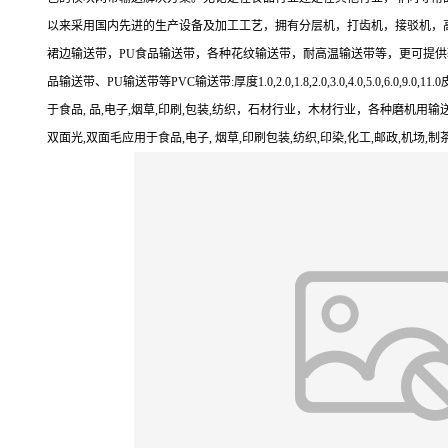
以来采用国内先进的生产设备及加工工艺，拥有分层机，打齿机，接驳机，
裙边输送带，PU食品输送带，各种花纹输送带，耐高温输送带等，更可提供
品输送带、PU输送带等PVC输送带:厚度1.0,2.0,1.8,2.0,3.0,4.0,
于食品, 品,电子,烟草,印刷,包装,纺织，石材行业，木材行业，各种磨机用输送带等生产
双面光,双面毛应用于食品,电子, 烟草,印刷包装,纺织,印染,化工,邮政,机