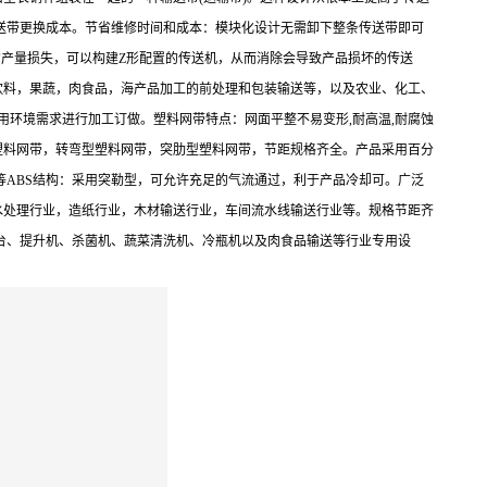
送带更换成本。节省维修时间和成本：模块化设计无需卸下整条传送带即可
的产量损失，可以构建Z形配置的传送机，从而消除会导致产品损坏的传送
饮料，果蔬，肉食品，海产品加工的前处理和包装输送等，以及农业、化工、
用环境需求进行加工订做。塑料网带特点：网面平整不易变形,耐高温,耐腐蚀
塑料网带，转弯型塑料网带，突肋型塑料网带，节距规格齐全。产品采用百分
醛等ABS结构：采用突勒型，可允许充足的气流通过，利于产品冷却可。广泛
水处理行业，造纸行业，木材输送行业，车间流水线输送行业等。规格节距齐
台、提升机、杀菌机、蔬菜清洗机、冷瓶机以及肉食品输送等行业专用设