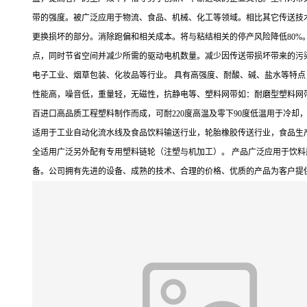
带的强度。被广泛应用于物流、食品、机械、化工等领域。相比其它传送技
更换损坏的部分。消除跑偏和相关成本。将与粘结相关的停产风险降低80
点，同时节省空间并减少所需的驱动电机数量。减少因传送带损坏带来的污染
电子工业、烟草包装、化妆品等行业。 具有高强度、耐酸、碱、盐水等特点
性能高，噪音低，重量轻，无磁性，抗静电等、塑料网带如：耐磨型塑料网
百进口高品质工程塑料制作而成，可耐220度高温及零下90度低温用于冷却
适用于工业自动化流水线及食品饮料输送行业，轮胎橡胶传送行业，食品生
全适用广泛另外配有专用塑料链轮（注塑与机加工）。 产品广泛应用于饮
备。公司拥有先进的设备、成熟的技术、合理的价格、优质的产品为客户提