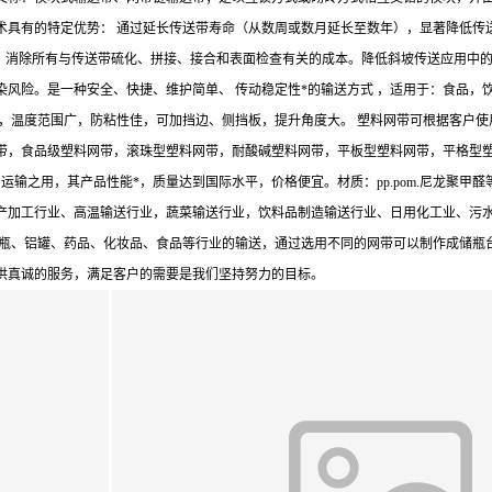
术具有的特定优势： 通过延长传送带寿命（从数周或数月延长至数年），显著降低传
%。消除所有与传送带硫化、拼接、接合和表面检查有关的成本。降低斜坡传送应用中
风险。是一种安全、快捷、维护简单、 传动稳定性*的输送方式 ，适用于：食品，
，温度范围广，防粘性佳，可加挡边、侧挡板，提升角度大。 塑料网带可根据客户使
带，食品级塑料网带，滚珠型塑料网带，耐酸碱塑料网带，平板型塑料网带，平格型
，运输之用，其产品性能*，质量达到国际水平，价格便宜。材质：pp.pom.尼龙聚甲
产加工行业、高温输送行业，蔬菜输送行业，饮料品制造输送行业、日用化工业、污
料瓶、铝罐、药品、化妆品、食品等行业的输送，通过选用不同的网带可以制作成储瓶
供真诚的服务，满足客户的需要是我们坚持努力的目标。