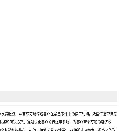
务，以及紧急发货服务，从而尽可能缩短客户在紧急事件中的停工时间，凭借传送带满意
服务和解决方案，通过优化客户的传送带系统，为客户带来可观的经济效
全长销杆组装在一起的一种输送带(运输带)。这种设计从根本上提高了传送