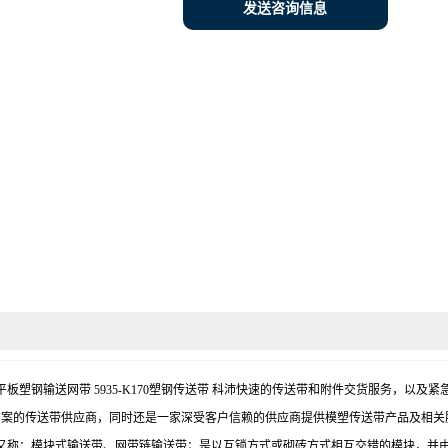
发送咨询信息
 900平板塑钢输送网带 5935-K170塑钢传送带 科沛快速的传送带和附件交货服
方案的传送带供应商，同时还是一家深受客户信赖的供应商提供模塑传送带产品及相关
又称：模块式输送带、网带链输送带；是以互锁方式或砌砖方式相互交错的模块，并由