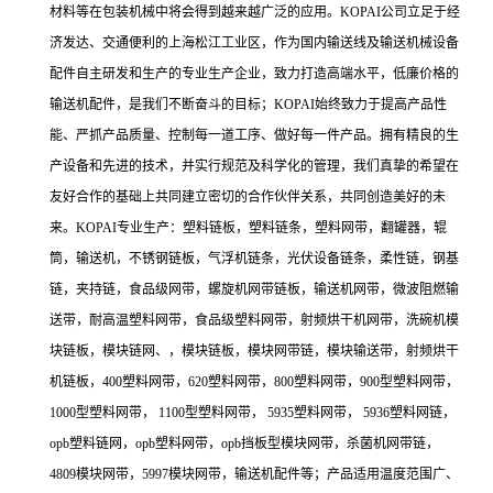
材料等在包装机械中将会得到越来越广泛的应用。KOPAI公司立足于经
济发达、交通便利的上海松江工业区，作为国内输送线及输送机械设备
配件自主研发和生产的专业生产企业，致力打造高端水平，低廉价格的
输送机配件，是我们不断奋斗的目标；KOPAI始终致力于提高产品性
能、严抓产品质量、控制每一道工序、做好每一件产品。拥有精良的生
产设备和先进的技术，并实行规范及科学化的管理，我们真挚的希望在
友好合作的基础上共同建立密切的合作伙伴关系，共同创造美好的未
来。KOPAI专业生产：塑料链板，塑料链条，塑料网带，翻罐器，辊
筒，输送机，不锈钢链板，气浮机链条，光伏设备链条，柔性链，钢基
链，夹持链，食品级网带，螺旋机网带链板，输送机网带，微波阻燃输
送带，耐高温塑料网带，食品级塑料网带，射频烘干机网带，洗碗机模
块链板，模块链网、，模块链板，模块网带链，模块输送带，射频烘干
机链板，400塑料网带，620塑料网带，800塑料网带，900型塑料网带，
1000型塑料网带， 1100型塑料网带， 5935塑料网带， 5936塑料网链，
opb塑料链网，opb塑料网带，opb挡板型模块网带，杀菌机网带链，
4809模块网带，5997模块网带，输送机配件等；产品适用温度范围广、