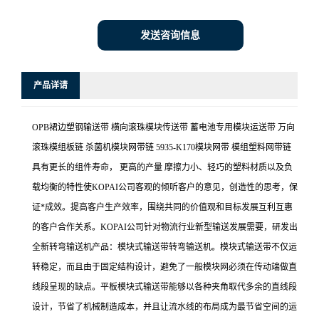
发送咨询信息
产品详请
OPB裙边塑钢输送带 横向滚珠模块传送带 蓄电池专用模块运送带 万向
滚珠模组板链 杀菌机模块网带链 5935-K170模块网带 模组塑料网带链
具有更长的组件寿命， 更高的产量 摩擦力小、轻巧的塑料材质以及负
载均衡的特性使KOPAI公司客观的倾听客户的意见，创造性的思考，保
证*成效。提高客户生产效率，围绕共同的价值观和目标发展互利互惠
的客户合作关系。KOPAI公司针对物流行业新型输送发展需要，研发出
全新转弯输送机产品：模块式输送带转弯输送机。模块式输送带不仅运
转稳定，而且由于固定结构设计，避免了一般模块网必须在传动端做直
线段呈现的缺点。平板模块式输送带能够以各种夹角取代多余的直线段
设计，节省了机械制造成本，并且让流水线的布局成为最节省空间的运