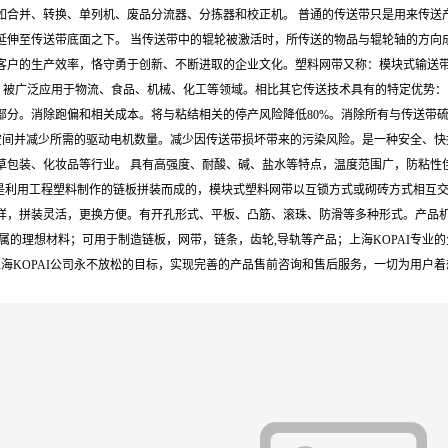
合并、转换、单列机、废品分流器、分拣器和校正机。 普通的传送带只是用来传送产
延伸至传送带底面之下。 当传送带中的辊轮被激活时，所传送的物品与辊轮轴的方向
客户的生产效率，恪守勇于创新、不断进取的企业文化。塑料网带又称：模块式输送
。被广泛应用于物流、食品、机械、化工等领域。相比其它传送技术具有的特定优势：
部分。消除跑偏和相关成本。将与粘结相关的停产风险降低80%。消除所有与传送带
间并减少所需的驱动电机数量。减少因传送带损坏带来的污染风险。是一种安全、快捷
草包装、化妆品等行业。 具有高强度、耐酸、碱、盐水等特点，温度范围广，防粘性
网带是利用工程塑料制作的链板拼装而成的，模块式塑料网带以互锁方式或砌砖方式相
拼装灵活，更换方便。有开孔形式、平板、凸筋、滚珠、防滑等多种形式。产品机械强度
属的理想材料；可用于制造链板，网带，链条，齿轮,导轨等产品；上海KOPAI专业
海KOPAI公司永不放松的目标，实现完善的产品售前咨询和售后服务，一切为用户