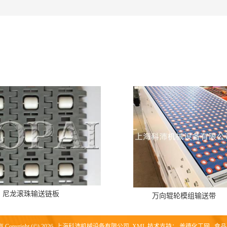
尼龙滚珠输送链板
万向辊轮模组输送带
opyright (©) 2026
上海科沛机械设备有限公司
XML
技术支持：
盖德化工网
食品