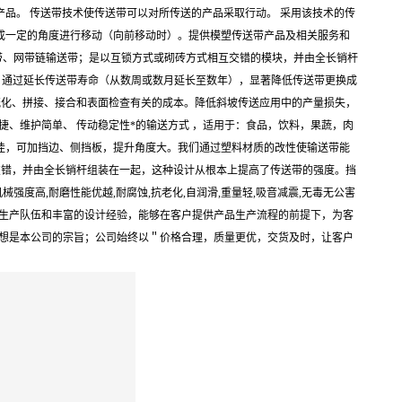
品。 传送带技术使传送带可以对所传送的产品采取行动。 采用该技术的传
成一定的角度进行移动（向前移动时）。提供模塑传送带产品及相关服务和
带、网带链输送带；是以互锁方式或砌砖方式相互交错的模块，并由全长销杆
 通过延长传送带寿命（从数周或数月延长至数年），显著降低传送带更换成
硫化、拼接、接合和表面检查有关的成本。降低斜坡传送应用中的产量损失，
、维护简单、 传动稳定性*的输送方式 ，适用于：食品，饮料，果蔬，肉
佳，可加挡边、侧挡板，提升角度大。我们通过塑料材质的改性使输送带能
互交错，并由全长销杆组装在一起，这种设计从根本上提高了传送带的强度。挡
高,耐磨性能优越,耐腐蚀,抗老化,自润滑,重量轻,吸音减震,无毒无公害
的生产队伍和丰富的设计经验，能够在客户提供产品生产流程的前提下，为客
着想是本公司的宗旨；公司始终以＂价格合理，质量更优，交货及时，让客户