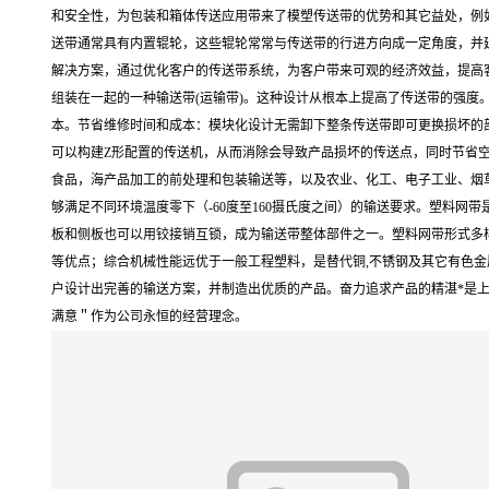
和安全性，为包装和箱体传送应用带来了模塑传送带的优势和其它益处，例如
送带通常具有内置辊轮，这些辊轮常常与传送带的行进方向成一定角度，并
解决方案，通过优化客户的传送带系统，为客户带来可观的经济效益，提高
组装在一起的一种输送带(运输带)。这种设计从根本上提高了传送带的强度
本。节省维修时间和成本：模块化设计无需卸下整条传送带即可更换损坏的
可以构建Z形配置的传送机，从而消除会导致产品损坏的传送点，同时节省空
食品，海产品加工的前处理和包装输送等，以及农业、化工、电子工业、烟
够满足不同环境温度零下（-60度至160摄氏度之间）的输送要求。塑料
板和侧板也可以用铰接销互锁，成为输送带整体部件之一。塑料网带形式多样，
等优点；综合机械性能远优于一般工程塑料，是替代铜,不锈钢及其它有色金
户设计出完善的输送方案，并制造出优质的产品。奋力追求产品的精湛*是上
满意＂作为公司永恒的经营理念。