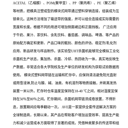
ACETAL（乙缩醛）、POM(聚甲荃）、PP（聚丙希）、PE（聚乙烯）
等材质，把模具注塑成型的模块式网带通过塑料穿销连接，组装成为互
锁单元。这种方法增加了输送带的强度，并可以组合连接成实际需要的
宽度和长度。根据不同的用途可增加侧面裙边和正面挡板。 广泛应用
于牛奶、果汁、茶饮料、含乳饮料、番茄酱、调味品、啤酒、等产品的
原始配方确定和更新、产品口味的甄别、颜色的评估、稳定剂/乳化剂
应用、新品研发与样品制作。该实验型UHT杀菌机能够完全模拟工业化
杀菌机生产状态，集加热、杀菌、冷却、热回收为一体，真实地反映生
产数据，非常适合各大学院校及生产单位的研发机构为获取试验数据而
使用。 模块式塑料网带链在运输和贮存中，应保持清洁避免阳光直射
或雨雪浸淋,防止与酸、碱、油类、有机溶剂等物质接触，并距离发热
装置一米以外。贮存时仓库温度宜保持在18-40 ℃之间，相对湿度宜保
持在50％至80％之间。贮存期间，杀菌机网带链须成卷放置，不得折
迭，放置期间应每季翻动一次。 AVE是一家提供全套传送解决方案的
全球制造商，长期以来，其产品在帮助客户增加运营效率、提高生产能
力和减少运营成本方面取得了显著的成效。凭借种类繁多的传送带和组