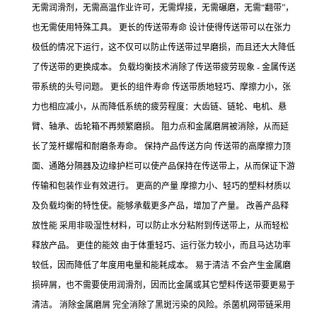
无需润滑剂，无需高温作业许可，无需焊接，无需碾磨，无需“翻带”，
也无需使用特殊工具。 更长的传送带寿命 设计使得传送带可以在张力
极低的情况下运行，这不仅可以防止传送带过早磨损，而且还大大降低
了传送带的更换成本。 负载均衡技术消除了传送带疲劳现象 - 金属传送
带系统的头号问题。 更长的组件寿命 传送带质地轻巧、摩擦力小，张
力也相应减小，从而降低系统的疲劳程度：大齿链、链轮、电机、悬
臂、轴承、齿轮箱不再频繁磨损。 阻力点和金属磨屑被消除，从而延
长了笼杆螺帽和耐磨条寿命。 保持产品传送方向 传送带的高摩擦力顶
面、通路分隔器及边缘护栏可以使产品保持在传送带上，从而保证下游
传输和包装作业有效进行。 更高的产量 摩擦力小、轻巧的塑料材质以
及负载均衡的特性使。能够承载更多产品，增加了产量。 改善产品释
放性能 采用非吸湿性材料，可以防止水分粘附到传送带上，从而轻松
释放产品。 更佳的能效 由于体重轻巧、运行张力较小，而且马达功率
较低，因而降低了年度用电量和能耗成本。 易于清洁 不会产生金属磨
损碎屑，也不需要使用润滑剂，因而比金属或其它塑料传送带要更易于
清洁。 消除金属磨屑 完全消除了黑斑污染的风险。杀菌机网带链采用