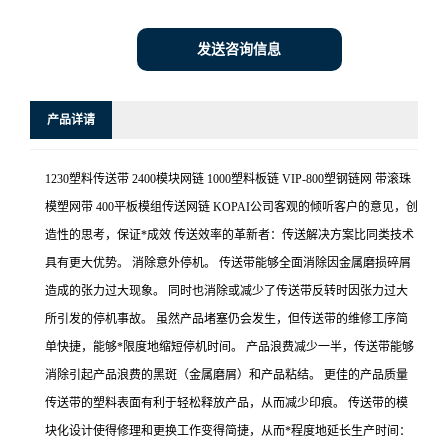
发送咨询信息
产品详请
1230塑料传送带 2400模块网链 1000塑料板链 VIP-800塑钢链网 带滚珠
模塑网带 400平板模组传送网链 KOPAI公司客观的倾听客户的意见，创
造性的思考，保证*成效 传送效率的革新者：传送解决方案比同类技术
具有更大优势。 消除意外停机。 传送带能够全面消除因金属磨损碎屑
造成的张力过大现象。 同时也消除或减少了传送带反转时因张力过大
所引发的停机事故。 虽然产品堵塞仍会发生，但传送带的维修工序简
单快捷，能够*限度地缩短停机时间。 产品浪费减少一半，传送带能够
消除引起产品浪费的黑斑（金属磨屑）和产品粘结。 更佳的产品质量
传送带的塑料表面有利于轻松释放产品，从而减少印痕。 传送带的模
块化设计使得修理和更换工作变得简捷，从而*程度地延长生产时间：