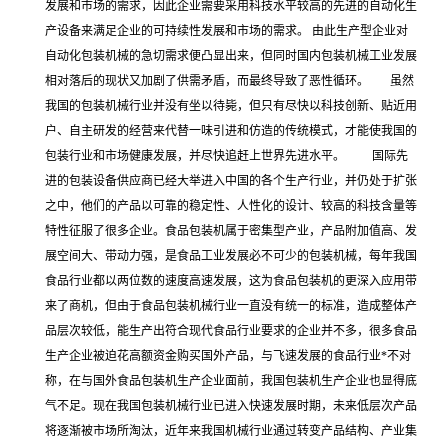
发展和市场的需求，因此企业需要采用科技水平较高的先进的自动化生
产设备来满足企业的可持续性发展和市场的需求。 由此生产型企业对
自动化包装机械的急切需求便凸显出来，但同时国内包装机械工业发展
相对落后的现状又加剧了供需矛盾，而最终导致了恶性循环。 虽然
我国的包装机械行业并没有坐以待毙，但只有尽快以科技创新、贴近用
户、自主研发的经营来代替一味引进和仿造的传统模式，才能使我国的
包装行业和市场健康发展，并尽快追赶上世界先进水平。 国际先
进的包装设备供应商已经大举进入中国的各个生产行业，并仍处于扩张
之中，他们的产品以可靠的稳定性、人性化的设计、较高的科技含量等
特性征服了很多企业。食品包装机属于密集型产业，产品附加值高、发
展空间大、带动力强，是食品工业发展必不可少的包装机械，每年我国
食品行业都以两位数的速度高速发展，这为食品包装机的更深入应用带
来了商机，但由于食品包装机械行业一直没有统一的标准，造成整体产
品层次较低，能生产出符合现代食品行业要求的企业并不多，很多食品
生产企业被迫花高额资金购买国外产品，与飞速发展的食品行业*不对
称，在与国外食品包装机生产企业面前，我国包装机生产企业也显得底
气不足。现在我国包装机械行业已进入快速发展时期，未来低层次产品
将逐渐被市场所淘汰，近年来我国机械行业通过转变产品结构、产业集