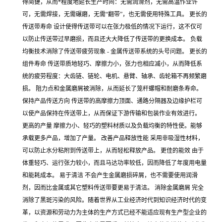
得简捷，从而*程度地延长生产时间：无需润滑剂，无需高温作业许
可，无需焊接，无需碾磨，无需“翻带”，也无需使用特殊工具。 更长的
传送带寿命 设计使得传送带可以在张力极低的情况下运行，这不仅可
以防止传送带过早磨损，而且还大大降低了传送带的更换成本。 负载
均衡技术消除了传送带疲劳现象 - 金属传送带系统的头号问题。 更长的
组件寿命 传送带质地轻巧、摩擦力小，张力也相应减小，从而降低系
统的疲劳程度：大齿链、链轮、电机、悬臂、轴承、齿轮箱不再频繁磨
损。 阻力点和金属磨屑被消除，从而延长了笼杆螺帽和耐磨条寿命。
保持产品传送方向 传送带的高摩擦力顶面、通路分隔器及边缘护栏可
以使产品保持在传送带上，从而保证下游传输和包装作业有效进行。
更高的产量 摩擦力小、轻巧的塑料材质以及负载均衡的特性使。能够
承载更多产品，增加了产量。 改善产品释放性能 采用非吸湿性材料，
可以防止水分粘附到传送带上，从而轻松释放产品。 更佳的能效 由于
体重轻巧、运行张力较小，而且马达功率较低，因而降低了年度用电量
和能耗成本。 易于清洁 不会产生金属磨损碎屑，也不需要使用润滑
剂，因而比金属或其它塑料传送带要更易于清洁。 消除金属磨屑 完全
消除了黑斑污染的风险。随着世界从工业经济时代到知识经济时代的变
革，以资源和劳动力为主体的生产方式已经不能适应现有生产型企业的