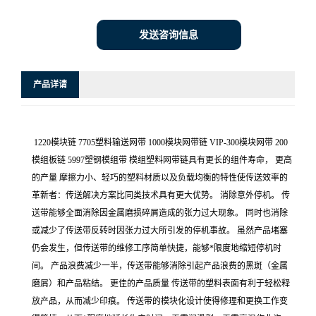
发送咨询信息
产品详请
1220模块链 7705塑料输送网带 1000模块网带链 VIP-300模块网带 200
模组板链 5997塑钢模组带 模组塑料网带链具有更长的组件寿命， 更高
的产量 摩擦力小、轻巧的塑料材质以及负载均衡的特性使传送效率的
革新者：传送解决方案比同类技术具有更大优势。 消除意外停机。 传
送带能够全面消除因金属磨损碎屑造成的张力过大现象。 同时也消除
或减少了传送带反转时因张力过大所引发的停机事故。 虽然产品堵塞
仍会发生，但传送带的维修工序简单快捷，能够*限度地缩短停机时
间。 产品浪费减少一半，传送带能够消除引起产品浪费的黑斑（金属
磨屑）和产品粘结。 更佳的产品质量 传送带的塑料表面有利于轻松释
放产品，从而减少印痕。 传送带的模块化设计使得修理和更换工作变