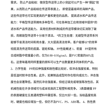
需求。 防止产品粘结：微突型传送带上的小突起可以产生一种“撑起”效
果，从而防止产品粘结在传送带表面上。 即使是最易碎的海鲜产品，
这些传送带也可实现更高的产量和更佳的品质。 提高滤水和产品传送
能力：平格型传送带拥有多种型号，可在各种加工应用领域中提供*的
滤水和产品传送能力。 采用优质材料制成的传送带模块切实消除了破
损，而敞链型传送带十分易于清洁。 *的卫生处理：无缝型传送带系列
能够节省清洁时间和用水量，大大提高清洁效率。客户能够以*的效率
彻底清洗传送带的底面、链轮和轴。 PP性能概述 1、密度 PP是所有
合成树脂中密度最小的，仅为0.90~0.91g/cm3，是PVC密度的60%左
右。这意味着用同样重量的原料可以生产出数量更多同体积的产品。
2、力学性能 PP的拉伸强度和刚性都比较好，但冲击强度较差，特别
是低温时耐冲击性差。此外，如果制品成型时存在取向或应力，冲击强
度也会显著降低。虽然抗冲击强度差，但经过填充或增强等改性后，其
机械性能在许多领域可与成本较高的工程塑料相竞争。 3表面硬度 PP
的表面硬度在五类通用塑料中属低等，仅比PE好一些。当结晶度较高
时，硬度也相应增加一些，但仍不及PVC、PS、ABS等。 4、热性质