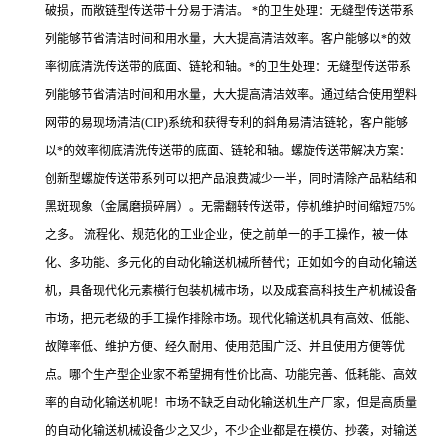
破损，而敞链型传送带十分易于清洁。 *的卫生处理：无缝型传送带系
列能够节省清洁时间和用水量，大大提高清洁效率。客户能够以*的效
率彻底清洗传送带的底面、链轮和轴。*的卫生处理：无缝型传送带系
列能够节省清洁时间和用水量，大大提高清洁效率。通过结合使用塑料
网带的易现场清洁(CIP)系统和获得专利的斜角易清洁链轮，客户能够
以*的效率彻底清洗传送带的底面、链轮和轴。螺旋传送带解决方案：
创新型螺旋传送带系列可以把产品浪费减少一半，同时清除产品粘结和
黑斑现象（金属磨损碎屑）。无需翻转传送带，停机维护时间缩短75%
之多。 流程化、规范化的工业企业，使之前单一的手工操作，被一体
化、多功能、多元化的自动化输送机械所替代；正如如今的自动化输送
机，具备现代化元素横行包装机械市场，以及成套高科技生产机械设备
市场，把元老级的手工操作排除市场。现代化输送机具有高效、低能、
故障率低、维护方便、经久耐用、使用范围广泛、并且使用方便等优
点。哪个生产型企业家不希望拥有性价比高、功能完善、低耗能、高效
率的自动化输送机呢！市场不缺乏自动化输送机生产厂家，但是高质量
的自动化输送机械设备少之又少，不少企业都是在模仿、抄袭，对输送