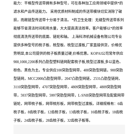
能力：平格型传送带拥有多种型号，可在各种加工应用领域中提供*的
滤水和产品传送能力。 采用优质材料制成的传送带模块切实消除了破
损，而敞链型传送带十分易于清洁。 *的卫生处理：无缝型传送带系列
能够节省清洁时间和用水量，大大提高清洁效率。客户能够以*的效率
彻底清洗传送带的底面、链轮和轴。 上海科沛机械设备有限公司专业
提供多种型号的梳子板、梳型板、梳型过渡板,厂家直接供货，价格优
势明显,本公司提供的梳子板质量过硬,价格优惠。KOPAI公司常年供应
900,1000,2200系列凸肋型塑料链网配套梳子板,梳型过渡板,多以蓝色、
棕色、黑色为主。专业供应100突肋型网带，400突肋型网链，900突肋
型链网，MCC2000凸肋型网带，2047凸肋型网链，2531凸肋型链网，
3110突肋型网带，4707突肋型网带，4809突肋型网带，4809突肋型网
带，5937突肋型网带，5997突肋型网带，L-SNB突肋型网带及配套网带
链轮，网带梳子板，网带梳形板，网带梳型过渡板。详细规格有：6齿
梳子板，8齿梳子板，12齿梳子板，13齿梳子板，16齿梳子板，18齿梳
子板，24齿梳子板，28齿梳子板，32齿梳子板等。