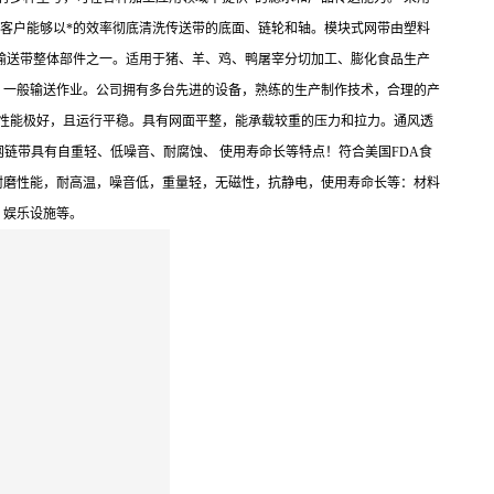
。客户能够以*的效率彻底清洗传送带的底面、链轮和轴。模块式网带由塑料
输送带整体部件之一。适用于猪、羊、鸡、鸭屠宰分切加工、膨化食品生产
、一般输送作业。公司拥有多台先进的设备，熟练的生产制作技术，合理的产
性能极好，且运行平稳。具有网面平整，能承载较重的压力和拉力。通风透
链带具有自重轻、低噪音、耐腐蚀、 使用寿命长等特点！符合美国FDA食
耐磨性能，耐高温，噪音低，重量轻，无磁性，抗静电，使用寿命长等：材料
，娱乐设施等。