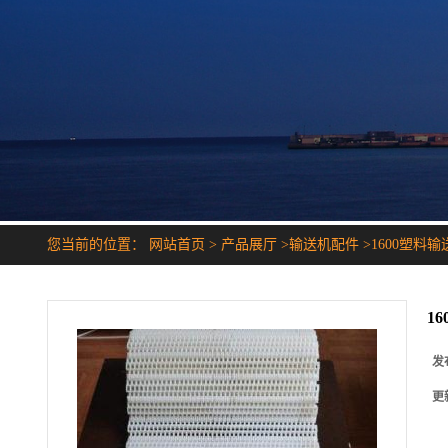
您当前的位置：
网站首页
>
产品展厅
>
输送机配件
>
1600塑料输
1
发
更