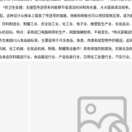
。 *的卫生处理：无缝型传送带系列能够节省清洁时间和用水量，大大提高清洁效率
一起，这种设计从根本上提高了传送带的强度。挡板和侧板也可以用铰接销互锁，成为
、饮料制造业、制罐工业、农业加工业、化工业、电子业、橡塑胶生产业、化妆品业
斗的目标。特点：采用进口电脑网带机生产，网面强硬耐用，不易变形。*特点是输送
合美国FDA食品级标准，主要是用于冷冻食品，鱼类，肉类和成型物件的输送。此网
机械、化工机械、化妆品机械、制瓶、制罐等设备中！具有很强的耐腐蚀，抗氧化及
水线及食品饮料输送行业，食品输送行业，产品包装行业，日用化工处理行业，汽车行业