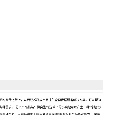
以防止水分粘附到传送带上，从而轻松释放产品提供全套传送设备解决方案，可以帮助
种需求。 防止产品粘结：微突型传送带上的小突起可以产生一种“撑起”效
有多种型号，可在各种加工应用领域中提供*的滤水和产品传送能力。 采用