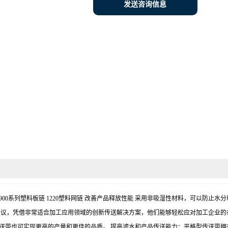
发送咨询信息
模块链 900系列塑料板链 1220塑料网链 改善产品释放性能 采用非吸湿性材料，可
议，凭借非常适合加工应用领域的创新传送解决方案，他们能够轻松应对加工企业的各
送带也可实现更高的产量和更佳的品质。 提高滤水和产品传送能力：平格型传送带拥