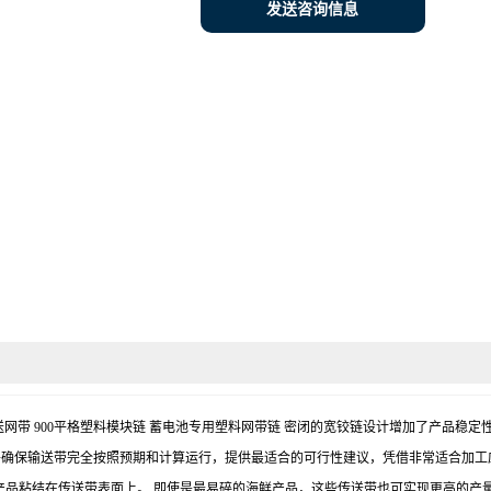
发送咨询信息
0平格模组输送网带 900平格塑料模块链 蓄电池专用塑料网带链 密闭的宽铰链设计增加了
并确保输送带完全按照预期和计算运行，提供最适合的可行性建议，凭借非常适合加工
产品粘结在传送带表面上。 即使是最易碎的海鲜产品，这些传送带也可实现更高的产