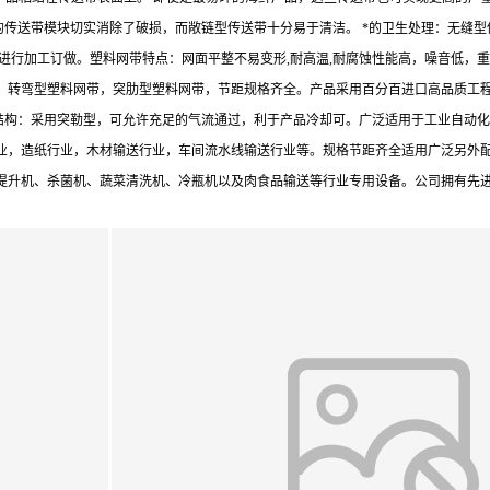
的传送带模块切实消除了破损，而敞链型传送带十分易于清洁。 *的卫生处理：无缝
进行加工订做。塑料网带特点：网面平整不易变形,耐高温,耐腐蚀性能高，噪音低，
转弯型塑料网带，突肋型塑料网带，节距规格齐全。产品采用百分百进口高品质工程塑
ABS结构：采用突勒型，可允许充足的气流通过，利于产品冷却可。广泛适用于工业自
业，造纸行业，木材输送行业，车间流水线输送行业等。规格节距齐全适用广泛另外配
提升机、杀菌机、蔬菜清洗机、冷瓶机以及肉食品输送等行业专用设备。公司拥有先