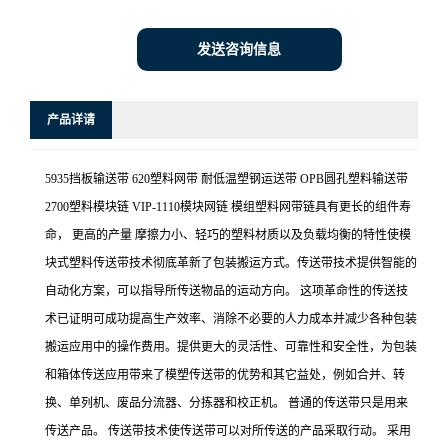
发送咨询信息
产品详请
5935挡板输送带 620塑料网带 耐低温塑钢运送带 OPB圆孔塑料输送带
2700塑料模块链 VIP-1110模块网链 模组塑料网带链具有更长的组件寿
命， 更高的产量 摩擦力小、轻巧的塑料材质以及负载均衡的特性使模
块式塑料传送带技术彻底革新了包装搬运方式。传送带技术提供智能的
自动化方案，可以指导所传送物品的运动方向。 这项革命性的传送技
术已证明可成功提高生产效率、消除不必要的人力成本并减少各种包装
搬运应用中的操作费用。提供更大的灵活性、可靠性和安全性，为包装
和箱体传送应用带来了模塑传送带的优势和其它益处，例如合并、转
换、单列机、废品分流器、分拣器和校正机。 普通的传送带只是用来
传送产品。 传送带技术使传送带可以对所传送的产品采取行动。 采用