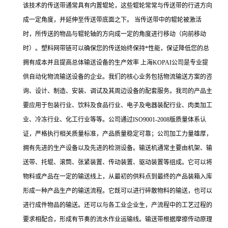
该技术的传送带通常具有内置辊轮，这些辊轮常常与传送带的行进方向
成一定角度，并延伸至传送带底面之下。 当传送带中的辊轮被激活
时，所传送的物品与辊轮轴的方向成一定的角度进行移动（向前移动
时）。塑料网带链可以确保您的传送始终保持*性能，保证降低您的总
拥有成本并且提高总体输送设备的生产效率 上海KOPAI公司是专业提
供自动化物流输送设备的企业。我们的核心业务包括物流输送方案的咨
询、设计、制造、安装、调试及其周边设备的配套服务。我司的产品主
要应用于包装行业、饮料及食品行业、电子及电器装配行业、肉类加工
业、冷冻行业、化工行业等等。公司通过ISO9001-2008版质量体系认
证，严格执行相关质量标准，产品质量稳定可靠；公司加工力量雄厚，
拥有先进的生产设备以及先进的检测设备。输送机通常主要由机架、输
送带、托辊、滚筒、张紧装置、传动装置、驱动装置等组成。它可以将
物料或产品在一定的输送线上，从最初的供料点到最终的产品装箱入库
形成一种产品生产的输送流程。它既可以进行碎散物料的输送，也可以
进行成件物品的输送。还可以与各工业企业生，产流程中的工艺过程的
要求相配合，形成有节奏的流水作业运输线。输送带根据摩擦传动原理