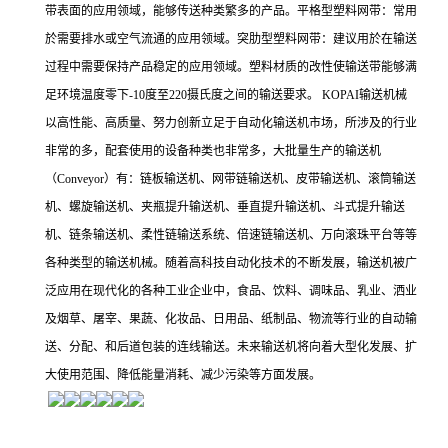
带表面的应用领域，能够传送种类繁多的产品。平格型塑料网带：常用
於需要排水或空气流通的应用领域。突肋型塑料网带：建议用於在输送
过程中需要保持产品稳定的应用领域。塑料材质的改性使输送带能够满
足环境温度零下-10度至220摄氏度之间的输送要求。 KOPAI输送机械
以高性能、高质量、努力创新立足于自动化输送机市场，所涉及的行业
非常的多，配套使用的设备种类也非常多，大批量生产的输送机
（Conveyor）有：链板输送机、网带链输送机、皮带输送机、滚筒输送
机、螺旋输送机、夹瓶提升输送机、垂直提升输送机、斗式提升输送
机、链条输送机、柔性链输送系统、倍速链输送机、万向滚珠平台等等
各种类型的输送机械。随着高科技自动化技术的不断发展，输送机被广
泛应用在现代化的各种工业企业中，食品、饮料、调味品、乳业、洒业
及烟草、屠宰、果蔬、化妆品、日用品、纸制品、物流等行业的自动输
送、分配、和后道包装的连线输送。未来输送机将向着大型化发展、扩
大使用范围、降低能量消耗、减少污染等方面发展。