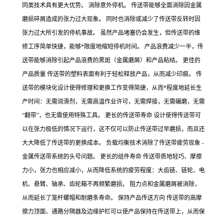
同类技术具有更大优势。 消除意外停机。 传送带能够全面消除因金属
磨损碎屑造成的张力过大现象。 同时也消除或减少了传送带反转时因
张力过大所引发的停机事故。 虽然产品堵塞仍会发生，但传送带的维
修工序简单快捷，能够*限度地缩短停机时间。 产品浪费减少一半，传
送带能够消除引起产品浪费的黑斑（金属磨屑）和产品粘结。 更佳的
产品质量 传送带的塑料表面有利于轻松释放产品，从而减少印痕。 传
送带的模块化设计使得修理和更换工作变得简捷，从而*程度地延长生
产时间：无需润滑剂，无需高温作业许可，无需焊接，无需碾磨，无需
“翻带”，也无需使用特殊工具。 更长的传送带寿命 设计使得传送带可
以在张力极低的情况下运行，这不仅可以防止传送带过早磨损，而且还
大大降低了传送带的更换成本。 负载均衡技术消除了传送带疲劳现象 -
金属传送带系统的头号问题。 更长的组件寿命 传送带质地轻巧、摩擦
力小，张力也相应减小，从而降低系统的疲劳程度：大齿链、链轮、电
机、悬臂、轴承、齿轮箱不再频繁磨损。 阻力点和金属磨屑被消除，
从而延长了笼杆螺帽和耐磨条寿命。 保持产品传送方向 传送带的高摩
擦力顶面、通路分隔器及边缘护栏可以使产品保持在传送带上，从而保