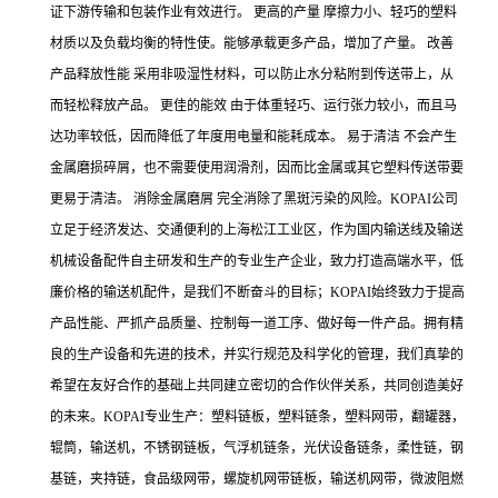
证下游传输和包装作业有效进行。 更高的产量 摩擦力小、轻巧的塑料
材质以及负载均衡的特性使。能够承载更多产品，增加了产量。 改善
产品释放性能 采用非吸湿性材料，可以防止水分粘附到传送带上，从
而轻松释放产品。 更佳的能效 由于体重轻巧、运行张力较小，而且马
达功率较低，因而降低了年度用电量和能耗成本。 易于清洁 不会产生
金属磨损碎屑，也不需要使用润滑剂，因而比金属或其它塑料传送带要
更易于清洁。 消除金属磨屑 完全消除了黑斑污染的风险。KOPAI公司
立足于经济发达、交通便利的上海松江工业区，作为国内输送线及输送
机械设备配件自主研发和生产的专业生产企业，致力打造高端水平，低
廉价格的输送机配件，是我们不断奋斗的目标；KOPAI始终致力于提高
产品性能、严抓产品质量、控制每一道工序、做好每一件产品。拥有精
良的生产设备和先进的技术，并实行规范及科学化的管理，我们真挚的
希望在友好合作的基础上共同建立密切的合作伙伴关系，共同创造美好
的未来。KOPAI专业生产：塑料链板，塑料链条，塑料网带，翻罐器，
辊筒，输送机，不锈钢链板，气浮机链条，光伏设备链条，柔性链，钢
基链，夹持链，食品级网带，螺旋机网带链板，输送机网带，微波阻燃