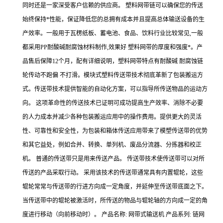
同时还是一家深受客户信赖的供应商。 塑料网带链可以确保您的传送
始终保持*性能，保证降低您的总拥有成本并且提高总体输送设备的生
产效率。一般用于瓦楞纸板、蓄电池、食品、饮料行业比较常见,一般
都采用PP耐酸碱耐腐蚀材料制作,效果好 塑料网带的厚度和强度*。产
品售后保障12个月，配有详细说明，塑料网带特点有耐酸碱 耐腐蚀链
轮传动不跑偏 不打滑。模块式塑料传送带技术彻底革新了包装搬运方
式。传送带技术提供智能的自动化方案，可以指导所传送物品的运动方
向。 这项革命性的传送技术已证明可成功提高生产效率、消除不必要
的人力成本并减少各种包装搬运应用中的操作费用。提供更大的灵活
性、可靠性和安全性，为包装和箱体传送应用带来了模塑传送带的优势
和其它益处，例如合并、转换、单列机、废品分流器、分拣器和校正
机。 普通的传送带只是用来传送产品。 传送带技术使传送带可以对所
传送的产品采取行动。 采用该技术的传送带通常具有内置辊轮，这些
辊轮常常与传送带的行进方向成一定角度，并延伸至传送带底面之下。
当传送带中的辊轮被激活时，所传送的物品与辊轮轴的方向成一定的角
度进行移动（向前移动时）。 产品名称: 网带式输送机 产品系列: 链网